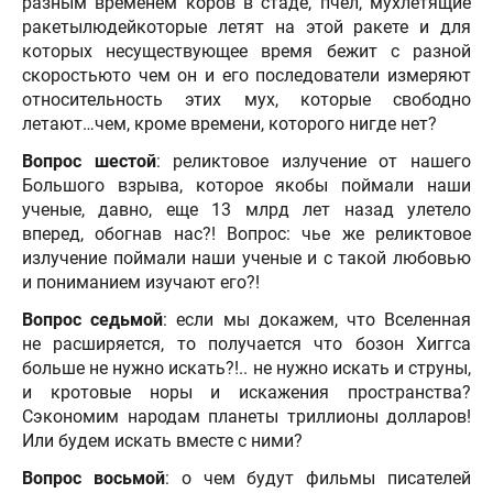
разным временем коров в стаде, пчел, мухлетящие
ракетылюдейкоторые летят на этой ракете и для
которых несуществующее время бежит с разной
скоростьюто чем он и его последователи измеряют
относительность этих мух, которые свободно
летают…чем, кроме времени, которого нигде нет?
Вопрос шестой
: реликтовое излучение от нашего
Большого взрыва, которое якобы поймали наши
ученые, давно, еще 13 млрд лет назад улетело
вперед, обогнав нас?! Вопрос: чье же реликтовое
излучение поймали наши ученые и с такой любовью
и пониманием изучают его?!
Вопрос седьмой
: если мы докажем, что Вселенная
не расширяется, то получается что бозон Хиггса
больше не нужно искать?!.. не нужно искать и струны,
и кротовые норы и искажения пространства?
Сэкономим народам планеты триллионы долларов!
Или будем искать вместе с ними?
Вопрос восьмой
: о чем будут фильмы писателей