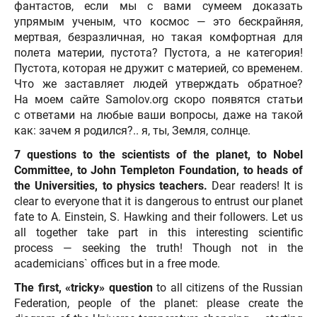
фантастов, если мы с вами сумеем доказать
упрямым ученым, что космос — это бескрайняя,
мертвая, безразличная, но такая комфортная для
полета материи, пустота? Пустота, а не категория!
Пустота, которая не дружит с материей, со временем.
Что же заставляет людей утверждать обратное?
На моем сайте Samolov.org скоро появятся статьи
с ответами на любые ваши вопросы, даже на такой
как: зачем я родился?.. я, ты, Земля, солнце.
7 questions to the scientists of the planet, to Nobel
Committee, to John Templeton Foundation, to heads of
the Universities, to physics teachers.
Dear readers! It is
clear to everyone that it is dangerous to entrust our planet
fate to A. Einstein, S. Hawking and their followers. Let us
all together take part in this interesting scientific
process — seeking the truth! Though not in the
academicians` offices but in a free mode.
The first, «tricky» question
to all citizens of the Russian
Federation, people of the planet: please create the