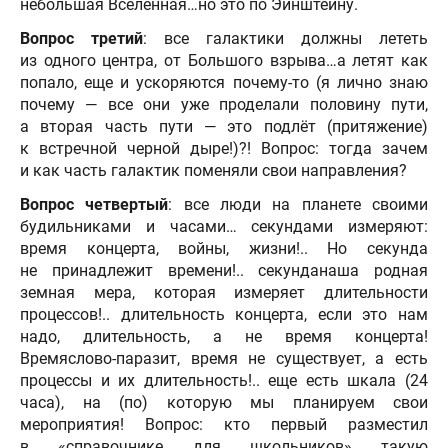
небольшая Вселенная…но это по Эйнштейну.
Вопрос третий
: все галактики должны лететь
из одного центра, от Большого взрыва…а летят как
попало, еще и ускоряются почему-то (я лично знаю
почему — все они уже проделали половину пути,
а вторая часть пути — это подлёт (притяжение)
к встречной черной дыре!)?! Вопрос: тогда зачем
и как часть галактик поменяли свои направления?
Вопрос четвертый
: все люди на планете своими
будильниками и часами… секундами измеряют:
время концерта, войны, жизни!.. Но секунда
не принадлежит времени!.. секунданаша родная
земная мера, которая измеряет длительности
процессов!.. длительность концерта, если это нам
надо, длительность, а не время концерта!
Времяслово-паразит, время не существует, а есть
процессы и их длительность!.. еще есть шкала (24
часа), на (по) которую мы планируем свои
мероприятия! Вопрос: кто первый разместил
в «справочнике для школьников» такую