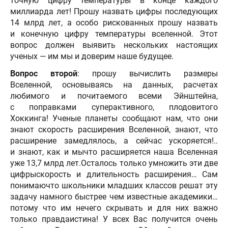
точную цифру температуры в конце каждого
миллиарда лет! Прошу назвать цифры последующих
14 млрд лет, а особо рискованных прошу назвать
и конечную цифру температуры вселенной. Этот
вопрос должен выявить нескольких настоящих
ученых — им мы и доверим наше будущее.
Вопрос второй
: прошу вычислить размеры
Вселенной, основываясь на данных, расчетах
любимого и почитаемого всеми Эйнштейна,
с поправками суперактивного, плодовитого
Хоккинга! Ученые планеты сообщают нам, что они
знают скорость расширения Вселенной, знают, что
расширение замедлялось, а сейчас ускоряется!..
и знают, как и мычто расширяется наша Вселенная
уже 13,7 млрд лет.Осталось только умножить эти две
цифрыскорость и длительность расширения… Сам
понимаючто школьники младших классов решат эту
задачу намного быстрее чем известные академики…
потому что им нечего скрывать и для них важно
только правдаистина! У всех Вас получится очень