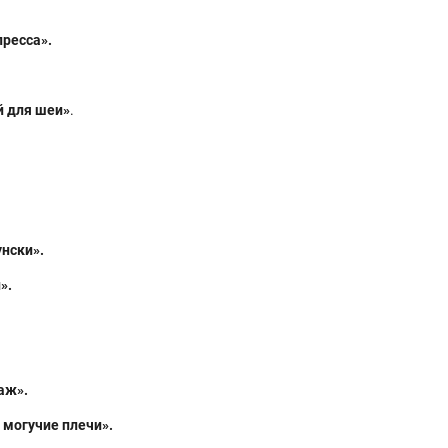
ресса».
й для шеи»
.
унски».
».
аж».
 могучие плечи».