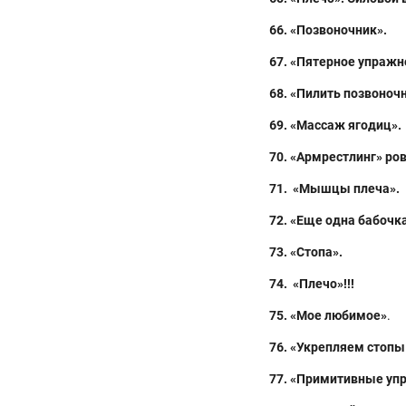
6
6
. «Позвоночник».
6
7
. «Пятерное упражне
68
. «Пилить позвоноч
69
. «Массаж ягодиц».
7
0
. «Армрестлинг» ро
7
1
. «Мышцы плеча».
7
2
. «Еще одна бабочка
7
3
. «Стопа».
7
4
. «Плечо»!!!
7
5
. «Мое любимое»
.
7
6
. «Укрепляем стопы 
7
7
. «Примитивные уп