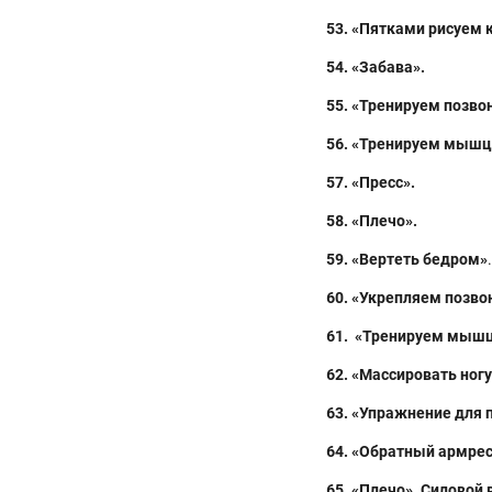
53
. «Пятками рисуем к
54
. «Забава».
55
. «Тренируем позво
56
. «Тренируем мышц
57. «Пресс».
58
. «Плечо».
59
.
«Вертеть бедром»
.
6
0
. «Укрепляем позво
6
1
. «Тренируем мышц
6
2
. «Массировать
ногу
6
3
. «Упражнение для
6
4
. «Обратный армрес
6
5
. «Плечо». Силовой 