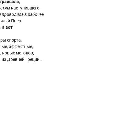
траивала,
остям
наступившего
и приводила в рабочее
льный Пьер
),
а вот
ры спорта,
ные, эффектные,
, новых методов,
 из Древней Греции…