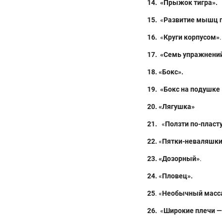
14.
«Прыжок тигра».
15.
«
Развитие мышц п
16.
«
Круги корпусом»
.
17
. «Семь упражнени
18
. «Бокс».
19.
«Бокс на подушке
20.
«Лягушка»
21.
«
Ползти по-пласт
22.
«
Пятки-неваляшки
23. «Дозорный»
.
24.
«
Пловец».
25
. «
Необычный масс
26.
«
Широкие плечи —