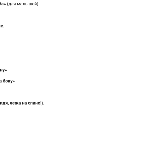
ба»
(для малышей).
е.
ину»
а боку»
идя, лежа на спине!
).