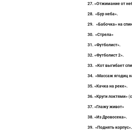
27.
«Отжимание от не
28.
«Бур неба».
29. «Бабочка» на спин
30. «Стрела»
31. «Футболист».
32. «Футболист 2».
33. «Кот выгибает сп
34
. «Массаж ягодиц н
35. «Качка на реке».
36. «Круги локтями»
(
с
37. «Глажу живот»
38
. «Из Дровосека».
39. «Поднять корпус».