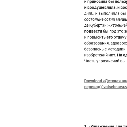
и
приносила
бы
польз
и воодушевляла, и во
дня!.. и выполняла бы
состояние сотни мыш
де Кубертэн: «
Утренне
подвести
бы
под это
з
и повысить
его
отдачу?
образования, здравоо
безопасные методики 
изобретений
нет.
Ни о
Часть упражнений вы 
Download «Детская в
перевод)”volsebnayaza
1.
«
Упражнения для та