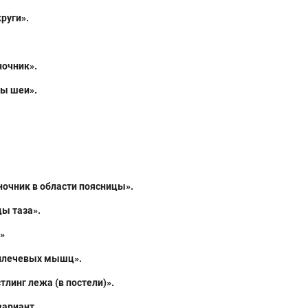
руги».
ночник».
ы шеи».
ночник в области поясницы».
ы таза».
»
 плечевых мышц».
тлинг лежа (в постели)».
вариант.