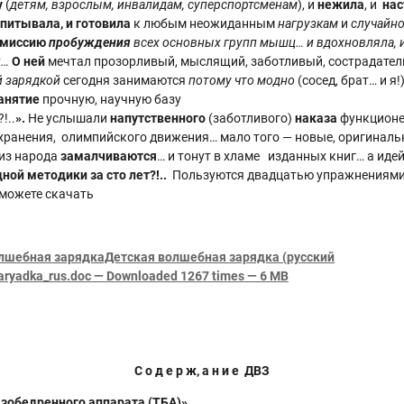
у
(
детям, взрослым, инвалидам, суперспортсменам
), и
нежила
, и
нас
спитывала, и готовила
к любым неожиданным
нагрузкам
и
случайн
миссию
пробуждения
всех основных групп мышц… и вдохновляла, 
ц…
О ней
мечтал прозорливый, мыслящий, заботливый, сострадате
й зарядкой
сегодня занимаются
потому что модно
(сосед, брат… и я!
анятие
прочную, научную базу
!..
».
Не услышали
напутственного
(заботливого)
наказа
функционе
хранения, олимпийского движения… мало того — новые, оригиналь
из народа
замалчиваются
… и тонут в хламе изданных книг… а идей
дной методики за сто лет?!..
Пользуются двадцатью упражнениями
можете скачать
олшебная зарядкаДетская волшебная зарядка (русский
ryadka_rus.doc — Downloaded 1267 times — 6 MB
С о д е р ж, а н и е ДВЗ
зобедренного аппарата (ТБА)»
.