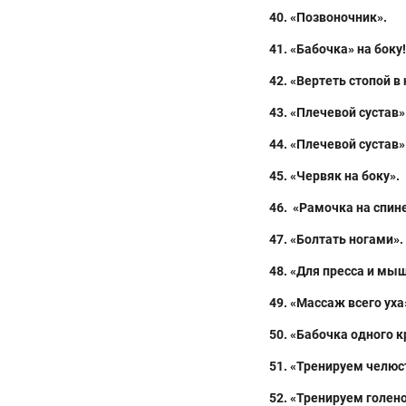
40. «Позвоночник».
41. «Бабочка»
на боку!
42
. «Вертеть стопой в 
43
. «Плечевой сустав»
44. «Плечевой сустав»
45
. «Червяк на боку».
46.
«Рамочка на спине
47
. «Болтать ногами».
48
. «Для пресса и мы
49. «Массаж всего уха
50. «Бабочка одного 
51. «Тренируем челюс
52
. «Тренируем голен