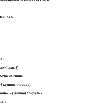
амочка».
а».
барабаним
?).
лежа
на спине
.
 будущих пловцов).
аль». «Двойная спираль».
цы».