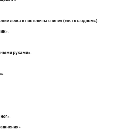
ние лежа в постели на спине» («пять в одном»).
ник»
.
вными руками».
».
ног».
ражнения»