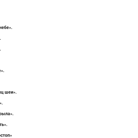
небе».
.
.
».
шц шеи».
».
крыла».
ть».
остоп»