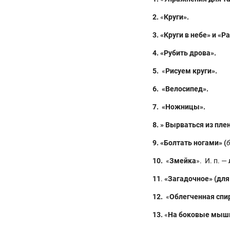
2.
«
Круги».
3. «Круги в небе» и «Р
4. «Рубить дрова».
5.
«
Рисуем круги».
6. «Велосипед».
7. «Ножницы».
8. »
Вырваться из плен
9. «Болтать ногами» (
10.
«
Змейка
». И. п. —
11
.
«Загадочное» (для
12.
«
Облегченная спир
13.
«
На боковые мыш