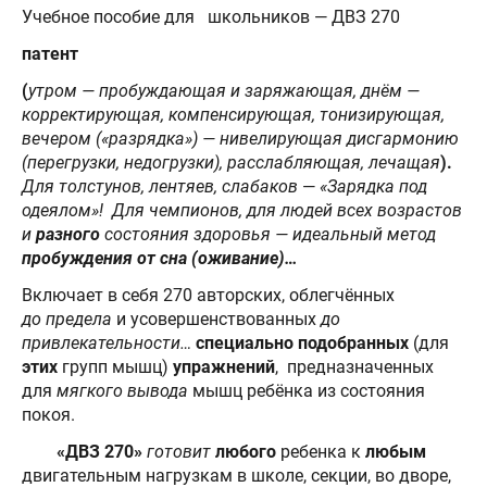
Учебное пособие для школьников — ДВЗ 270
патент
(
утром — пробуждающая и заряжающая, днём —
корректирующая, компенсирующая, тонизирующая,
вечером («разрядка») — нивелирующая дисгармонию
(перегрузки, недогрузки), расслабляющая, лечащая
).
Для толстунов, лентяев, слабаков
—
«Зарядка под
одеялом»!
Для чемпионов, для людей всех возрастов
и
разного
состояния здоровья — идеальный метод
пробуждения от сна (оживание)…
Включает в себя 270 авторских, облегчённых
до предела
и усовершенствованных
до
привлекательности…
специально
подобранных
(для
этих
групп мышц)
упражнений
, предназначенных
для
мягкого
вывода
мышц ребёнка из состояния
покоя.
«ДВЗ 270»
готовит
любого
ребенка к
любым
двигательным нагрузкам в школе, секции, во дворе,