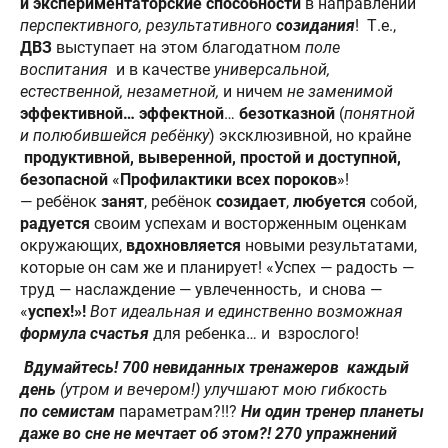
и экспериментаторские способности
в направлении
перспективного, результативного
созидания
! Т.е.,
ДВЗ
выступает на этом благодатном
поле
воспитания
и в качестве
универсальной,
естественной, незаметной,
и ничем
не заменимой
эффективной…
эффектной
…
безотказной
(
понятной
и полюбившейся ребёнку
) эксклюзивной, но крайне
продуктивной, выверенной, простой и доступной,
безопасной
«
Профилактики всех пороков
»!
— ребёнок
занят
, ребёнок
созидает
,
любуется
собой,
радуется
своим успехам и восторженным оценкам
окружающих,
вдохновляется
новыми результатами,
которые он сам же и планирует! «Успех — радость —
труд — наслаждение — увлеченность, и снова —
«
успех!»!
Вот идеальная и единственно возможная
формула счастья
для ребенка… и взрослого!
Вдумайтесь! 700 невиданных тренажеров
каждый
день
(утром и вечером!) улучшают мою гибкость
по семистам
параметрам?!!?
Ни один тренер планеты
даже во сне не мечтает об этом?!
270 упражнений