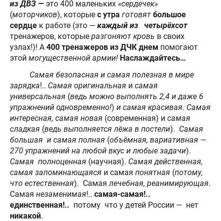
из ДВЗ —
это 400 маленьких
«сердечек»
(
моторчиков
), которые
с утра
готовят
большое
сердце
к работе (это —
каждый из четырёхсот
тренажеров, которые
разгоняют кровь
в своих
узлах!)! А
400 тренажеров
из ДЧК днем
помогают
этой
могущественной армии!
Наслаждайтесь…
Самая безопасная и самая полезная в мире
зарядка
!..
Самая оригинальная
и
самая
универсальная
(
ведь можно выполнять 2,4 и даже 6
упражнений одновременно!
)
и самая красивая
.
Самая
интересная, самая новая
(современная) и
самая
сладкая
(
ведь выполняется лёжа в постели
).
Самая
большая и самая полная
(
объёмная, вариативная —
270 упражнений на любой вкус и любые задачи
).
Самая полноценная
(научная).
Самая действенная,
самая запоминающаяся
и самая
понятная
(
потому,
что естественная
). Самая
лечебная, реанимирующая
.
Самая
незаменимая
!..
самая-самая!..
единственная!..
потому что у детей России — нет
никакой
.