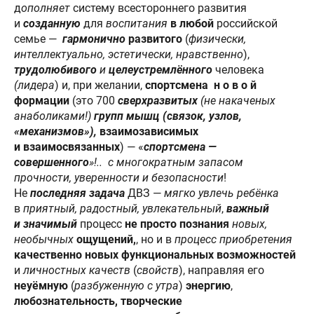
д
ополняет
систему всестороннего развития
и
созданную
для
воспитания
в любой
российской
семье —
гармонично
развитого
(
физически,
интеллектуально, эстетически, нравственно
),
трудолюбивого
и
целеустремлённого
человека
(лидера
) и, при желании,
спортсмена н о в о й
формации
(это 700
сверхразвитых
(не накаченых
анаболиками!)
групп мышц (связок, узлов,
«механизмов»),
взаимозависимых
и взаимосвязанных
) — «
спортсмена —
совершенного
»!.. с многократным запасом
прочности, уверенности и безопасности
!
Не
последняя
задача
ДВЗ —
мягко
увлечь
ребёнка
в
приятный, радостный, увлекательный
,
важный
и значимый
процесс
не просто познания
новых,
необычных
ощущений,
, но и в
процесс приобретения
качественно новых функциональных возможностей
и
личностных качеств
(
свойств
), направляя его
неуёмную
(
разбуженную с утра
)
энергию
,
любознательность, творческие