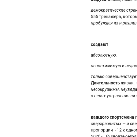
демократические стра
555 тренажера, которы
пробуждая их и развив
создают
абсолютную,
непостижимую и недо
только совершенствуе
Длительность
жизни, 
несокрушимы, неувяд
в целях устранения си
каждого спортсмена
п
сверхразвитых — и св
пропорции «12 к одно
50?!)».
(в спорте сего