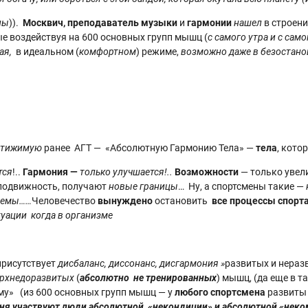
ны
)).
Москвич, преподаватель музыки
и
гармонии
нашел
в строени
е воздействуя на 600 основных групп мышц (
с самого утра и с сам
ая,
в идеальном (
комфортном
) режиме,
возможно даже в безостан
стижимую
ранее
АГТ — «Абсолютную Гармонию Тела» —
тела
, кото
тся
!..
Гармония —
только улучшается!..
Возможности
— только уве
подвижность, получают
новые границы
… Ну, а спортсмены такие —
аемы……
Человечество
вынуждено
остановить
все процессы спорт
туации когда в организме
рисутствует
дисбаланс, диссонанс, дисгармония »
развитых и нераз
ерхнедоразвитых
(
абсолютно не тренированных
) мышц, (да еще в т
му» (из 600 основных групп мышц — у
любого спортсмена
развиты 
дня участвуют люди абсолютной «некондиции» и абсолютной «неко