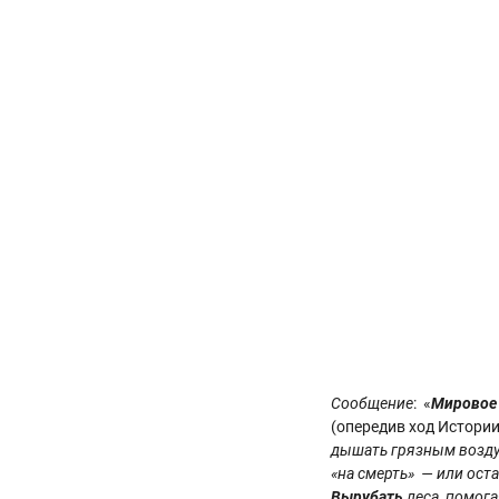
Сообщение
: «
Мировое 
(опередив ход Истории
дышать грязным воздух
«на смерть» — или ост
Вырубать
леса, помога