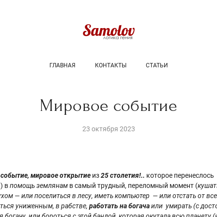
ГЛАВНАЯ
КОНТАКТЫ
СТАТЬИ
Мировое событие
23 октября 2023
событие, мировое открытие
из
25 столетия!..
которое перенеслось
) в
помощь землянам
в самый трудный, переломный момент (
кушат
ом — или поселиться в лесу, иметь компьютер — или отстать от все
аться униженным, в рабстве,
работать на богача
или умирать (с дос
я богачу, или бороться с этой бандой, которая окутала всю планету 