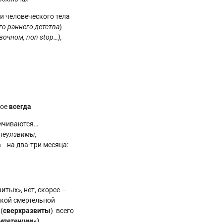
и человеческого тела
ого раннего детства
)
овочном,
non
stop…),
рое
всегда
личиваются…
неуязвимы,
а
на два-три месяца:
витых
»
, нет, скорее —
акой смертельной
(
сверхразвиты
) всего
мпетенции»).