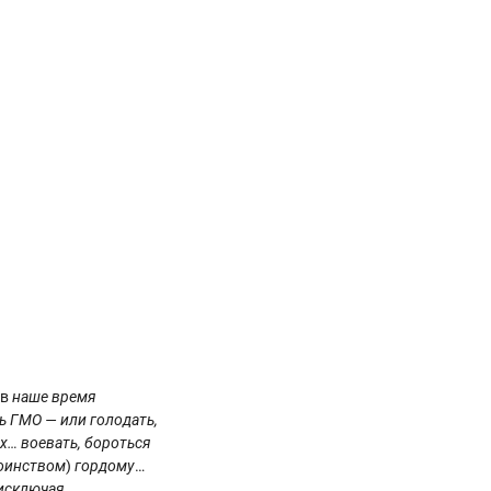
 в
наше время
ь ГМО — или голодать,
х… воевать, бороться
тоинством
)
гордому
…
(исключая