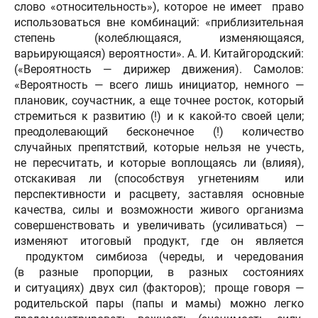
слово «относительность»), которое не имеет право
использоваться вне комбинаций: «приблизительная
степень (колеблющаяся, изменяющаяся,
варьирующаяся) вероятности». А. И. Китайгородский:
(«Вероятность — дирижер движения). Самолов:
«Вероятность — всего лишь инициатор, немного —
плановик, соучастник, а еще точнее росток, который
стремиться к развитию (!) и к какой-то своей цели;
преодолевающий бесконечное (!) количество
случайных препятствий, которые нельзя не учесть,
не пересчитать, и которые воплощаясь ли (влияя),
отскакивая ли (способствуя угнетениям или
перспективности и расцвету, заставляя основные
качества, силы и возможности живого организма
совершенствовать и увеличивать (усиливаться) —
изменяют итоговый продукт, где он является
продуктом симбиоза (череды, и чередования
(в разные пропорции, в разных состояниях
и ситуациях) двух сил (факторов); проще говоря —
родительской пары (папы и мамы) можно легко