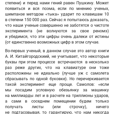
степени) и перед нами гений равен Пушкину. Может
появиться и вся поэма, если по мнению ученых,
шимпанзе методом «тыка» ударит по клавишам 10
в степени 150 000 раз. Сейчас я попытаюсь доказать,
что наши ученые совершенно не заботятся о чистоте
эксперимента (не волнуются за свое реномэ)
и убедимся, что эти цифры очень далеки от истины
(от единственно возможных цифр в этом случае.
Во-первых ученый, в данном случае это автор книги
А. И. Китайгородскиий, не учитывает, что некоторые
буквы при этом процессе встречаются в несколько
раз реже других, что на клавиатуре они тоже
расположены не идеально (лучше уж с самолета
сбрасывать по одной буковке). Но перечеркивается
такой эксперимент еще проще. Самолов: «если
мы посадим условную обезьянку за машинку
на миллиарды лет и в расчете на триллионы ударов,
а сами в соседнем помещении будем только
получать листы (или строчку), ничего
не подтасовывая, то гарантирую, что нам никогда