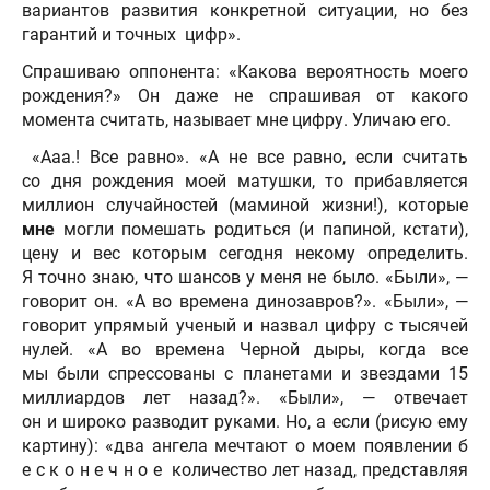
вариантов развития конкретной ситуации, но без
гарантий и точных цифр».
Спрашиваю оппонента: «Какова вероятность моего
рождения?» Он даже не спрашивая от какого
момента считать, называет мне цифру. Уличаю его.
«Ааа.! Все равно». «А не все равно, если считать
со дня рождения моей матушки, то прибавляется
миллион случайностей (маминой жизни!), которые
мне
могли помешать родиться (и папиной, кстати),
цену и вес которым сегодня некому определить.
Я точно знаю, что шансов у меня не было. «Были», —
говорит он. «А во времена динозавров?». «Были», —
говорит упрямый ученый и назвал цифру с тысячей
нулей. «А во времена Черной дыры, когда все
мы были спрессованы с планетами и звездами 15
миллиардов лет назад?». «Были», — отвечает
он и широко разводит руками. Но, а если (рисую ему
картину): «два ангела мечтают о моем появлении б
е с к о н е ч н о е количество лет назад, представляя