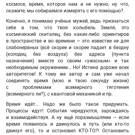
космосе, время, которое нам и не нужно, ну что,
скажите, мы собираемся измерять с его помощью?
Конечно, я понимаю учёных мужей, ведь признаться
себе в том, что твоя колыбель Земля, это
космический скиталец, без каких-либо ориентиров
в пространстве и во времени — это известие не для
слабонервных (всё скорее и скорее падает в бездну
(колодец без воздуха) без адреса (пункта
назначения) вместе со своим «ужасным» и так
необходимым окружением… Но! Истина дороже всех
авторитетов! К тому же автор и сам уже начал
соединять время (мою и твою секунду жизни)
с проблемами всемирного тяготения
(всемирного ли?), с квантовой механикой и пр.
Время идёт… Надо же было такое придумать.
Процессы идут! События чередуются, зарождаясь
и взаимодействуя. А ну ещё поразмышляем — если
время появилось и двинулось в путь (или кто-то
двинул его), то и остановил КТО-ТО?! Остановить