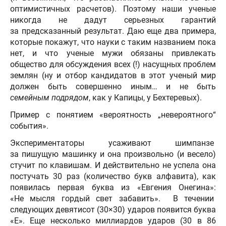
оптимистичных расчетов). Поэтому наши ученые
никогда не дадут серьезных гарантий
за предсказанный результат. Даю еще два примера,
которые покажут, что науки с таким названием пока
нет, и что ученые мужи обязаны привлекать
общество для обсуждения всех (!) насущных проблем
землян (ну и отбор кандидатов в этот ученый мир
должен быть совершенно иным… и не быть
семейным подрядом
, как у Капицы, у Бехтеревых).
Пример с понятием «вероятность „невероятного“
события».
Экспериментаторы усаживают шимпанзе
за пишущую машинку и она произвольно (и весело)
стучит по клавишам. И действительно не успела она
постучать 30 раз (количество букв алфавита), как
появилась первая буква из «Евгения Онегина»:
«Не мысля гордый свет забавить». В течении
следующих девятисот (30×30) ударов появится буква
«Е». Еще несколько миллиардов ударов (30 в 86