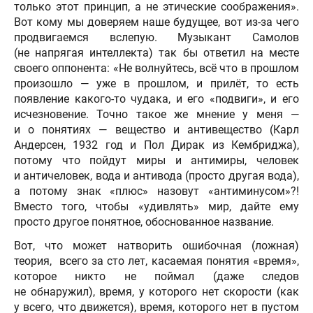
только этот принцип, а не этические соображения».
Вот кому мы доверяем наше будущее, вот из-за чего
продвигаемся вслепую. Музыкант Самолов
(не напрягая интеллекта) так бы ответил на месте
своего оппонента: «Не волнуйтесь, всё что в прошлом
произошло — уже в прошлом, и прилёт, то есть
появление какого-то чудака, и его «подвиги», и его
исчезновение. Точно такое же мнение у меня —
и о понятиях — вещество и антивещество (Карл
Андерсен, 1932 год и Пол Дирак из Кембриджа),
потому что пойдут миры и антимиры, человек
и античеловек, вода и антивода (просто другая вода),
а потому знак «плюс» назовут «антиминусом»?!
Вместо того, чтобы «удивлять» мир, дайте ему
просто другое понятное, обоснованное название.
Вот, что может натворить ошибочная (ложная)
теория, всего за сто лет, касаемая понятия «время»,
которое никто не поймал (даже следов
не обнаружил), время, у которого нет скорости (как
у всего, что движется), время, которого нет в пустом