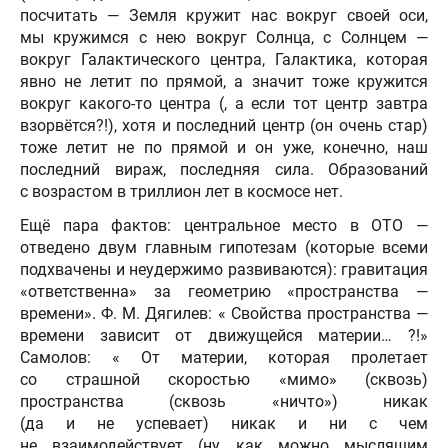
посчитать — Земля кружит нас вокруг своей оси,
мы кружимся с нею вокруг Солнца, с Солнцем —
вокруг Галактического центра, Галактика, которая
явно не летит по прямой, а значит тоже кружится
вокруг какого-то центра (, а если тот центр завтра
взорвётся?!), хотя и последний центр (он очень стар)
тоже летит не по прямой и он уже, конечно, наш
последний вираж, последняя сила. Образований
с возрастом в триллион лет в космосе нет.
Ещё пара фактов: центральное место в ОТО —
отведено двум главным гипотезам (которые всеми
подхвачены и неудержимо развиваются): гравитация
«ответственна» за геометрию «пространства —
времени». Ф. М. Дягилев: « Свойства пространства —
времени зависит от движущейся материи… ?!»
Самолов: « От материи, которая пролетает
со страшной скоростью «мимо» (сквозь)
пространства (сквозь «ничто») никак
(да и не успевает) никак и ни с чем
не взаимодействует (ну как можно мыслящим