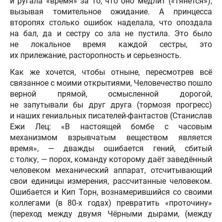
и ругала «время» за то, что оно медлит («тянется»),
вызывая томительное ожидание. А принцесса
второпях столько ошибок наделала, что опоздала
на бал, да и сестру со зла не пустила. Это было
не локальное время каждой сестры, это
их прилежание, расторопность и серьезность.
Как же хочется, чтобы отныне, пересмотрев всё
связанное с моими открытиями, Человечество пошло
верной прямой, осмысленной дорогой,
не запутывали бы друг друга (тормозя прогресс)
и наших гениальных писателей-фантастов (Станислав
Ежи Лец: «В настоящей бомбе с часовым
механизмом взрывчатым веществом является
время», — дважды ошибается гений, сбитый
с толку, — порох, команду которому даёт заведённый
человеком механический аппарат, отсчитывающий
свои единицы измерения, рассчитанные человеком.
Ошибается и Кип Торн, вознамерившийся со своими
коллегами (в 80-х годах) превратить «проточину»
(переход между двумя Чёрными дырами, (между