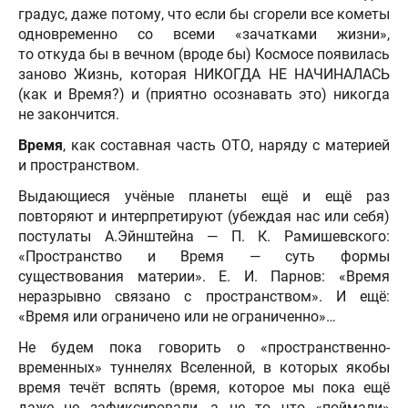
градус, даже потому, что если бы сгорели все кометы
одновременно со всеми «зачатками жизни»,
то откуда бы в вечном (вроде бы) Космосе появилась
заново Жизнь, которая НИКОГДА НЕ НАЧИНАЛАСЬ
(как и Время?) и (приятно осознавать это) никогда
не закончится.
Время
, как составная часть ОТО, наряду с материей
и пространством.
Выдающиеся учёные планеты ещё и ещё раз
повторяют и интерпретируют (убеждая нас или себя)
постулаты А.Эйнштейна — П. К. Рамишевского:
«Пространство и Время — суть формы
существования материи». Е. И. Парнов: «Время
неразрывно связано с пространством». И ещё:
«Время или ограничено или не ограниченно»…
Не будем пока говорить о «пространственно-
временных» туннелях Вселенной, в которых якобы
время течёт вспять (время, которое мы пока ещё
даже не зафиксировали, а не то что «поймали»