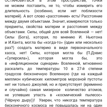
ОСТАНОВИТЬСЯ в этом пространстве, точки
не можем поставить, не то, чтобы измерить его
длительность (особенно, если нет поблизости
материй). А вот слово «расстояние» есть! Расстояние
между двумя объектами. Значит, измеряются только
предметы, свойства материи и расстояния между
объектами. Силы, общей для всей Вселенной — нет!
Силы (Бога), которая, по мнению И. Ньютона
и И.Канта, могла бы «когда-то» (один или несколько
раз?) создать материю в виде первоначального
хаоса, нет! Силы, которая могла бы (П.Дэвис
«Суперсила»), которая могла бы, это
в «инфляционном сценарии» Вселенной, мгновенно
раскалить до температуры 10 в 27-й степени
градусов бесконечную Вселенную (где на каждый
миллион кубических километров морозной пустоты
нет ни только джоулей, но и присутствует (временно
и случайно) самая мизерное количество атомов,
не успевших упасть в «космический пылесос»
(Чёрную дыру))! Уверен, что никогда температура
бесконечного космоса не повышалась ни на один