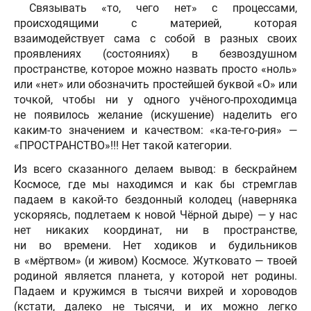
Связывать «то, чего нет» с процессами,
происходящими с материей, которая
взаимодействует сама с собой в разных своих
проявлениях (состояниях) в безвоздушном
пространстве, которое можно назвать просто «ноль»
или «нет» или обозначить простейшей буквой «О» или
точкой, чтобы ни у одного учёного-проходимца
не появилось желание (искушение) наделить его
каким-то значением и качеством: «ка-те-го-рия» —
«ПРОСТРАНСТВО»!!! Нет такой категории.
Из всего сказанного делаем вывод: в бескрайнем
Космосе, где мы находимся и как бы стремглав
падаем в какой-то бездонный колодец (наверняка
ускоряясь, подлетаем к новой Чёрной дыре) — у нас
нет никаких координат, ни в пространстве,
ни во времени. Нет ходиков и будильников
в «мёртвом» (и живом) Космосе. Жутковато — твоей
родиной является планета, у которой нет родины.
Падаем и кружимся в тысячи вихрей и хороводов
(кстати, далеко не тысячи, и их можно легко