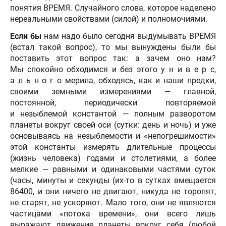
понятия ВРЕМЯ. Случайного слова, которое наделено
нереальными свойствами (силой) и полномочиями.
Если бы
нам надо было сегодня выдумывать ВРЕМЯ
(встал такой вопрос), то мы вынуждены были бы
поставить этот вопрос так: а зачем оно нам?
Мы спокойно обходимся и без этого у н и в е р с,
а л ь н о г о мерила, обходясь, как и наши предки,
своими земными измерениями — главной,
постоянной, периодически повторяемой
и незыблемой константой — полным разворотом
планеты вокруг своей оси (сутки: день и ночь) и уже
основываясь на незыблемости и «непогрешимости»
этой константы измерять длительные процессы
(жизнь человека) годами и столетиями, а более
мелкие — равными и одинаковыми частями суток
(часы, минуты и секунды (их-то в сутках вмещается
86400, и они ничего не двигают, никуда не торопят,
не старят, не ускоряют. Мало того, они не являются
частицами «потока времени», они всего лишь
выражают движение планеты вокруг себя (любой