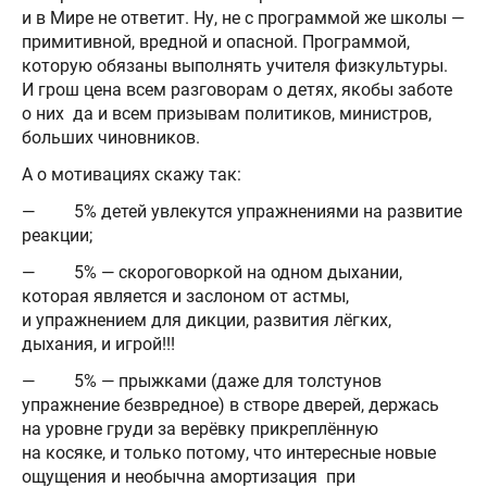
и в Мире не ответит. Ну, не с программой же школы —
примитивной, вредной и опасной. Программой,
которую обязаны выполнять учителя физкультуры.
И грош цена всем разговорам о детях, якобы заботе
о них да и всем призывам политиков, министров,
больших чиновников.
А о мотивациях скажу так:
— 5% детей увлекутся упражнениями на развитие
реакции;
— 5% — скороговоркой на одном дыхании,
которая является и заслоном от астмы,
и упражнением для дикции, развития лёгких,
дыхания, и игрой!!!
— 5% — прыжками (даже для толстунов
упражнение безвредное) в створе дверей, держась
на уровне груди за верёвку прикреплённую
на косяке, и только потому, что интересные новые
ощущения и необычна амортизация при