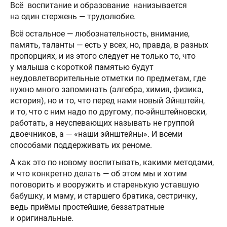
Всё воспитание и образование нанизывается
на один стержень — трудолюбие.
Всё остальное — любознательность, внимание,
память, таланты — есть у всех, но, правда, в разных
пропорциях, и из этого следует не только то, что
у малыша с короткой памятью будут
неудовлетворительные отметки по предметам, где
нужно много запоминать (алгебра, химия, физика,
история), но и то, что перед нами новый Эйнштейн,
и то, что с ним надо по другому, по-эйнштейновски,
работать, а неуспевающих называть не группой
двоечников, а — «наши эйнштейны». И всеми
способами поддерживать их реноме.
А как это по новому воспитывать, какими методами,
и что конкретно делать — об этом мы и хотим
поговорить и вооружить и старенькую уставшую
бабушку, и маму, и старшего братика, сестричку,
ведь приёмы простейшие, беззатратные
и оригинальные.