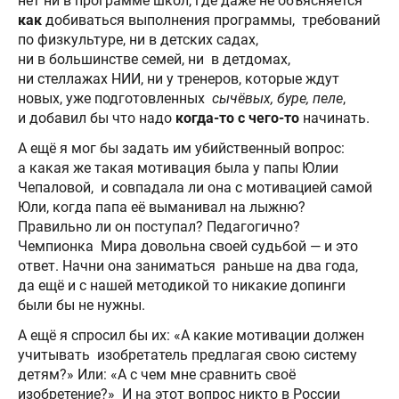
нет ни в программе школ, где даже не объясняется
как
добиваться выполнения программы, требований
по физкультуре, ни в детских садах,
ни в большинстве семей, ни в детдомах,
ни стеллажах НИИ, ни у тренеров, которые ждут
новых, уже подготовленных
сычёвых, буре, пеле
,
и добавил бы что надо
когда-то с чего-то
начинать.
А ещё я мог бы задать им убийственный вопрос:
а какая же такая мотивация была у папы Юлии
Чепаловой, и совпадала ли она с мотивацией самой
Юли, когда папа её выманивал на лыжню?
Правильно ли он поступал? Педагогично?
Чемпионка Мира довольна своей судьбой — и это
ответ. Начни она заниматься раньше на два года,
да ещё и с нашей методикой то никакие допинги
были бы не нужны.
А ещё я спросил бы их: «А какие мотивации должен
учитывать изобретатель предлагая свою систему
детям?» Или: «А с чем мне сравнить своё
изобретение?» И на этот вопрос никто в России