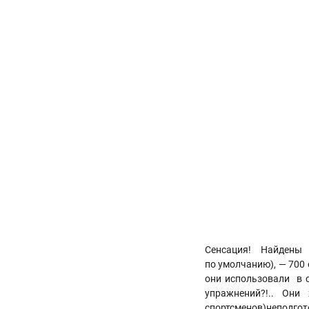
Сенсация! Найдены
по умолчанию), — 700 
они использовали в св
упражнений?!.. Они
спортсменов)неподгот