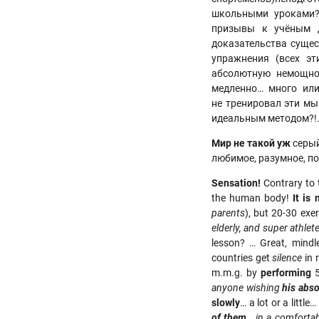
школьными уроками?!
призывы к учёным д
доказательства сущес
упражнения (всех э
абсолютную немощнос
медленно… много или
не тренировал эти мы
идеальным методом?!..
Мир
не такой уж
серый
любимое, разумное, п
Sensation!
Contrary to 
the human body!
It is 
parents
), but 20-30 ex
elderly, and super athlet
lesson? … Great, mindl
countries get
silence
in 
m.m.g. by
performing
anyone wishing
his abs
slowly
… a lot or a littl
of them
… in a comfortab