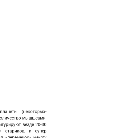
ланеты (некоторых-
е количество мышц сами
фигурируют везде 20-30
и стариков, и супер
для «переменок» между