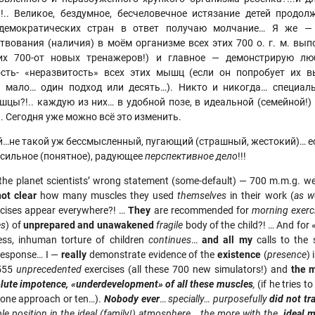
.. Великое, бездумное, бесчеловечное истязание детей продол
емократических стран в ответ получаю молчание… Я же —
твования (наличия) в моём организме всех этих 700 о. г. м. вы
тих 700-от новых тренажеров!) и главное — демонстрирую л
ть- «неразвитость» всех этих мышц (если он попробует их 
 мало… один подход или десять…). Никто и никогда… специал
шцы?!.. каждую из них… в удобной позе, в идеальной (семейной!)
 Сегодня уже можно всё это изменить.
…не такой уж бессмысленный, пугающий (страшный, жестокий)… есл
осильное (понятное), радующее
перспективное дело
!!!
the planet scientists’ wrong statement (some-default) — 700 m.m.g. we
not clear
how many muscles they used
themselves
in their work (
as w
ercises appear everywhere?! …
They
are recommended for
morning exerci
es
) of
unprepared and unawakened
fragile
body of the child?! … And for 
ess, inhuman torture of children
continues
…
and all my
calls to the 
response… I —
really
demonstrate evidence of the
existence
(
presence
) 
555
unprecedented
exercises (all these 700 new simulators!) and
the 
olute impotence, «underdevelopment» of all these muscles
,
(if he tries 
e… one approach or ten…).
Nobody ever
…
specially… purposefully
did not tr
le position in the ideal (family!) atmosphere… the more with the
ideal 