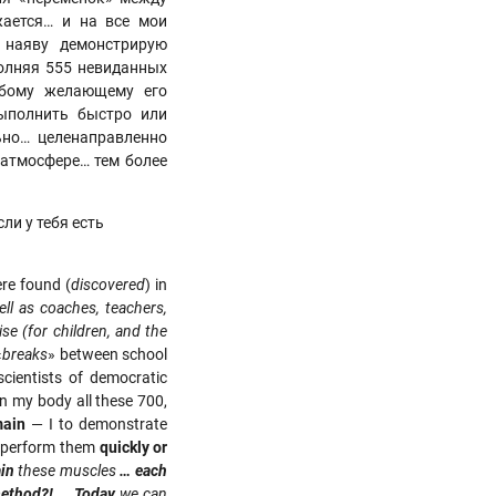
жается… и на все мои
 наяву демонстрирую
полняя 555 невиданных
юбому желающему его
выполнить быстро или
ьно… целенаправленно
 атмосфере… тем более
и у тебя есть
re found (
discovered
) in
ell as coaches, teachers,
se (for children, and the
«
breaks
» between school
scientists of democratic
in my body all these 700,
main
— I to demonstrate
to perform them
quickly or
ain
these muscles
… each
method?! … Today
we can