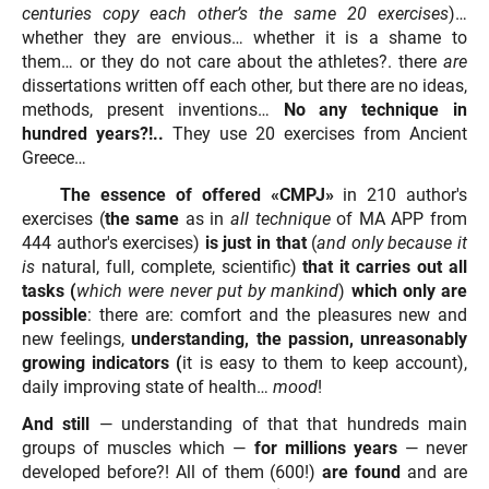
centuries copy each other’s the same 20 exercises
)…
whether they are envious… whether it is a shame to
them… or they do not care about the athletes?. there
are
dissertations written off each other, but there are no ideas,
methods, present inventions…
No any technique in
hundred years?!..
They use 20 exercises from Ancient
Greece…
The essence of offered «CMPJ»
in 210 author's
exercises (
the same
as in
all
technique
of MA APP from
444 author's exercises)
is just in that
(
and only because it
is
natural, full, complete, scientific)
that it carries out all
tasks (
which were never put by mankind
)
which only are
possible
: there are: comfort and the pleasures new and
new feelings,
understanding, the passion, unreasonably
growing indicators (
it is easy to them to keep account),
daily improving state of health…
mood
!
And still
— understanding of that that hundreds main
groups of muscles which —
for millions years
— never
developed before?! All of them (600!)
are found
and are