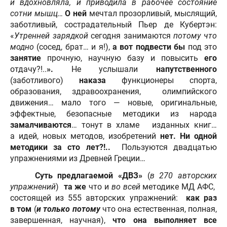
и вдохновляла, и приводила в рабочее состояние
сотни мышц…
О ней
мечтал прозорливый, мыслящий,
заботливый, сострадательный Пьер де Кубертэн:
«
Утренней зарядкой
сегодня занимаются
потому что
модно
(сосед, брат… и я!),
а вот подвести
бы
под это
занятие
прочную, научную базу и повысить
его
отдачу?!..
».
Не услышали
напутственного
(заботливого)
наказа
функционеры спорта,
образования, здравоохранения, олимпийского
движения… мало того — новые, оригинальные,
эффектные, безопасные методики из народа
замалчиваются
… тонут в хламе изданных книг…
а идей, новых методов, изобретений
нет.
Ни одной
методики за сто лет?!..
Пользуются двадцатью
упражнениями из Древней Греции…
Суть предлагаемой «ДВЗ»
(
в 270 авторских
упражнений
)
та же
что и
во всей
методике МД АФС,
состоящей из 555 авторских упражнений:
как раз
в том
(
и только потому
что она естественная, полная,
завершенная, научная),
что она выполняет все