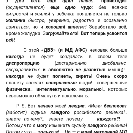
У ДВЗ есть еще один плюс!..
происходит
(
осуществляется
)
еще одно чудо
: без всяких
хитростей
и
усилий
у ребенка появляется не только
желание
быстро, уверенно, радостно
и
осознанно
двигаться
, но и
хороший аппетит!
Заработало
всё
,
кроме желудка! З
агружайте
его
! Вот теперь усвоится
всё!
С этой
«ДВЗ» (и МД АФС)
человек больше
никогда
не будет создавать
в своем теле
диспропорцию
(
дисгармонию, дисбаланс
сверхразвитых
и
абсолютно
не развитых
мышц)!..
никогда
не будет
полнеть, хиреть
! О
чень
скоро
планету
заселят
совершенные
люди!.. совершенные
физически
…
интеллектуально
,
морально
!.. которых
невозможно обмануть и покалечить.
P. S. Вот
начало
моей
лекции
:
«Меня
беспокоит
(заботит) судьба
каждого
российского ребенка!..
знаете почему?.. знаете почему —
каждого?!
—
Потому что я
могу
изменить судьбу
каждого
ребенка
!
Потому что —
только я!..
Н
о — с моей методикой МД