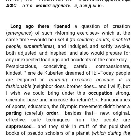
АФС…
э т о может сделать к, а ж д ы й».
Long ago there ripened
a question of creation
(
emergence
) of such «Morning exercises» which at the
same time —would be useful (
to children, adults, disabled
people, superathletes
), and indulged, and softly awoke,
both adjusted, and inspired, and also would prepare for
any unexpected loadings and accidents of the come day…
Perspicacious, conceiving, careful, compassionate,
kindest Pierre de Kuberten dreamed of it: «Today people
are engaged in
morning exercises
because it is
fashionable
(neighbor does, brother does… and I will!), but
I wish we could bring under this
occupation
strong,
scientific base and increase
its
return?!..». Functionaries
of sports, education, the Olympic movement didn't hear a
parting
(careful)
order
… besides that— new, original,
effective, safe techniques from the people are
suppressed
… and they sink in stuff of the published
books of pseudo scholars of a planet (
which during the