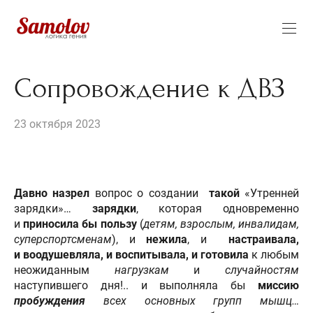
Сопровождение к ДВЗ
23 октября 2023
Давно назрел
вопрос о создании
такой
«Утренней
зарядки»…
зарядки
, которая одновременно
и
приносила
бы
пользу
(
детям, взрослым, инвалидам,
суперспортсменам
), и
нежила
, и
настраивала,
и воодушевляла, и воспитывала, и готовила
к любым
неожиданным
нагрузкам
и
случайностям
наступившего дня!.. и выполняла бы
миссию
пробуждения
всех основных групп мышц…