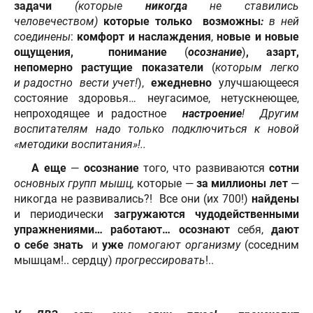
задачи
(которые
никогда
не ставились
человечеством)
которые только возможны
:
в
ней
соединены
:
комфорт и наслаждения
,
новые и новые
ощущения,
понимание
(
осознание
)
, азарт,
непомерно растущие показатели
(
которым легко
и радостно вести учет!
),
ежедневно
улучшающееся
состояние здоровья… неугасимое, нетускнеющее,
непроходящее и радостное
настроение
! Другим
воспитателям надо только подключиться к новой
«методики воспитания»!..
А еще
—
осознание
того, что развиваются
сотни
основных групп мышц,
которые —
за миллионы лет
—
никогда не развивались?! Все они (их 700!)
найдены
и периодически
загружаются чудодейственными
упражнениями…
работают…
осознают
себя,
дают
о себе знать
и
уже
помогают
организму
(соседним
мышцам!.. сердцу)
прогрессировать
!..