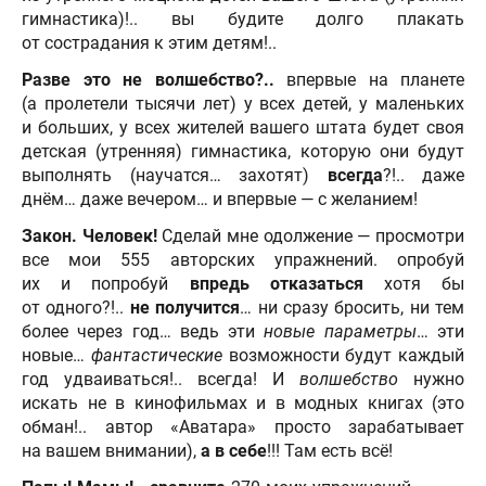
гимнастика)!.. вы будите долго плакать
от сострадания к этим детям!..
Разве это не волшебство?..
впервые на планете
(а пролетели тысячи лет) у всех детей, у маленьких
и больших, у всех жителей вашего штата будет своя
детская (утренняя) гимнастика, которую они будут
выполнять (научатся… захотят)
всегда
?!.. даже
днём… даже вечером… и впервые — с желанием!
Закон. Человек!
Сделай мне одолжение — просмотри
все мои 555 авторских упражнений. опробуй
их и попробуй
впредь отказаться
хотя бы
от одного?!..
не получится
… ни сразу бросить, ни тем
более через год… ведь эти
новые параметры
… эти
новые…
фантастические
возможности будут каждый
год удваиваться!.. всегда! И
волшебство
нужно
искать не в кинофильмах и в модных книгах (это
обман!.. автор «Аватара» просто зарабатывает
на вашем внимании),
а в себе
!!! Там есть всё!