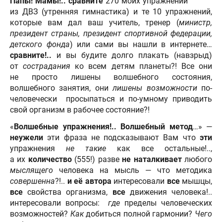
Папы! Мамы!.. сравните
270 моих упражнений
из ДВЗ (утренняя гимнастика) и те 10 упражнений,
которые вам дал ваш учитель, тренер (
министр,
президент страны, президент спортивной федерации,
детского фонда
) или сами вы нашли в интернете…
сравните!..
и вы будите долго плакать (навзрыд)
от
сострадания
ко всем детям планеты?! Все они
не просто лишены волшебного состояния,
волшебного занятия, они
лишены возможности
по-
человечески просыпаться и по-умному приводить
свой организм в рабочее состояние?!
«
Волшебные упражнения!.. Волшебный метод
…» —
неужели
эти фраза не подсказывают Вам что
эти
упражнения
не такие
как все остальные!..,
а их
количество
(555!) разве
не наталкивает
любого
мыслящего
человека на мысль — что методика
совершенна
?!..
и её автора
интересовали
все
мышцы,
все
свойства организма,
все
движения человека!..
интересовали вопросы:
где
пределы человеческих
возможностей?
Как
добиться полной гармонии?
Чего