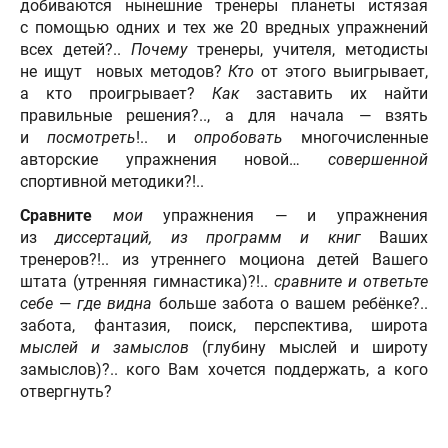
добиваются нынешние тренеры планеты истязая
с помощью одних и тех же 20 вредных упражнений
всех детей?..
Почему
тренеры, учителя, методисты
не ищут новых методов?
Кто
от этого выигрывает,
а кто проигрывает?
Как
заставить их найти
правильные решения?.., а для начала — взять
и
посмотреть
!.. и
опробовать
многочисленные
авторские упражнения новой…
совершенной
спортивной методики?!..
Сравните
мои
упражнения — и упражнения
из
диссертаций, из программ и книг
Ваших
тренеров?!.. из утреннего моциона детей Вашего
штата (утренняя гимнастика)?!..
сравните и ответьте
себе
—
где видна
больше забота о вашем ребёнке?..
забота, фантазия, поиск, перспектива, широта
мыслей и замыслов
(глубину мыслей и широту
замыслов)?.. кого Вам хочется поддержать, а кого
отвергнуть?