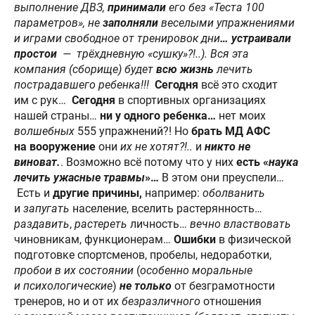
выполнение ДВЗ,
принимали
его без «Теста 100
параметров», не
заполняли
веселыми упражнениями
и играми свободное от тренировок дни
… устраивали
простои
— трёхдневную «сушку»?!..). Вся эта
компания (сборище) будет
всю жизнь
лечить
пострадавшего ребенка!!!
Сегодня
всё это сходит
им с рук…
Сегодня
в спортивных организациях
нашей страны…
ни у одного ребенка…
нет моих
волшебных
555 упражнений?! Но
брать
МД АФС
на вооружение
они
их не хотят?!..
и
никто
не
виноват.
. Возможно всё потому что у них
есть «
наука
лечить ужасные травмы
»…
В этом они преуспели…
Есть и
другие причины,
например:
оболванить
и
запугать
население, вселить растерянность…
раздавить
,
растереть
личность…
вечно властвовать
чиновникам, функционерам…
Ошибки
в физической
подготовке спортсменов, пробелы, недоработки,
пробои в их состоянии
(
особенно моральные
и психологические
)
не
только
от безграмотности
тренеров, но и от их
безразличного
отношения