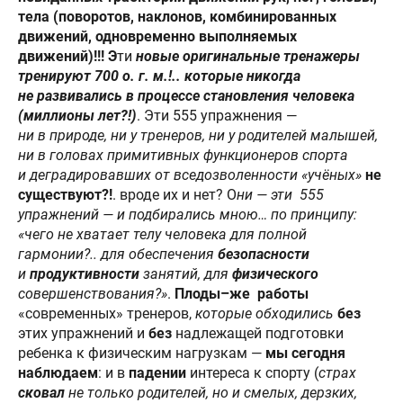
тела (поворотов, наклонов, комбинированных
движений, одновременно выполняемых
движений)!!! Э
ти
новые оригинальные тренажеры
тренируют 700 о. г. м.!.. которые никогда
не развивались в процессе становления человека
(миллионы лет?!)
. Эти 555 упражнения —
ни в природе, ни у тренеров, ни у родителей малышей,
ни в головах примитивных функционеров спорта
и деградировавших от вседозволенности «учёных»
не
существуют
?!
. вроде их и нет? О
ни — эти 555
упражнений — и подбирались мною… по принципу:
«чего не хватает телу человека для полной
гармонии?.. для обеспечения
безопасности
и
продуктивности
занятий, для
физического
совершенствования?»
.
Плоды–же работы
«современных» тренеров,
которые
обходились
без
этих упражнений и
без
надлежащей подготовки
ребенка к физическим нагрузкам —
мы сегодня
наблюдаем
: и в
падении
интереса к спорту (
страх
сковал
не только родителей, но и смелых, дерзких,