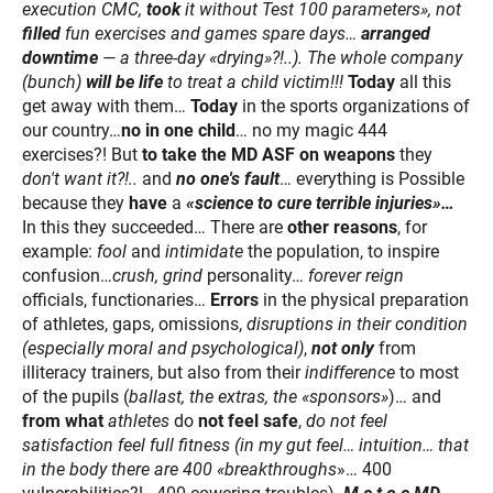
execution CMC,
took
it without Test 100 parameters», not
filled
fun exercises and games spare days…
arranged
downtime
— a three-day «drying»?!..). The whole company
(bunch)
will be life
to treat a child victim!!!
Today
all this
get away with them…
Today
in the sports organizations of
our country…
no in one child
… no my magic 444
exercises?! But
to take the MD ASF on weapons
they
don't want it?!..
and
no one's fault
… everything is Possible
because they
have
a
«science to cure terrible injuries»…
In this they succeeded… There are
other reasons
, for
example:
fool
and
intimidate
the population, to inspire
confusion…
crush, grind
personality…
forever reign
officials, functionaries…
Errors
in the physical preparation
of athletes, gaps, omissions,
disruptions in their condition
(especially moral and psychological)
,
not only
from
illiteracy trainers, but also from their
indifference
to most
of the pupils (
ballast, the extras, the «sponsors»
)… and
from what
athletes
do
not feel safe
,
do not feel
satisfaction feel full fitness (in my gut feel… intuition… that
in the body there are 400 «breakthroughs
»… 400