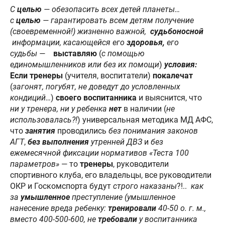
С
целью
— обезопасить всех детей планеты…
с
целью
— гарантировать всем детям получение
(своевременной!) жизненно важной,
судьбоносной
информации, касающейся его
здоровья,
его
судьбы —
выставляю
(
с помощью
единомышленников или без их помощи
)
условия:
Если
тренеры
(учителя, воспитатели)
покалечат
(
загонят, погубят, не доведут до условленных
кондиций…
)
своего
воспитанника
и выяснится, что
ни у тренера, ни у ребенка
нет
в наличии (
не
использовалась?!
) универсальная методика МД АФС,
что
занятия
проводились
без понимания законов
АГТ
,
без
выполнения
утренней ДВЗ
и
без
ежемесячной фиксации нормативов «Теста 100
параметров»
— то
тренеры
, руководители
спортивного клуба, его владельцы, все руководители
ОКР и Госкомспорта будут
строго
наказаны
?!..
как
за
умышленное
преступление (умышленное
нанесение вреда ребенку:
тренировали
40-50 о. г. м.,
вместо 400-500-600, не
требовали
у воспитанника