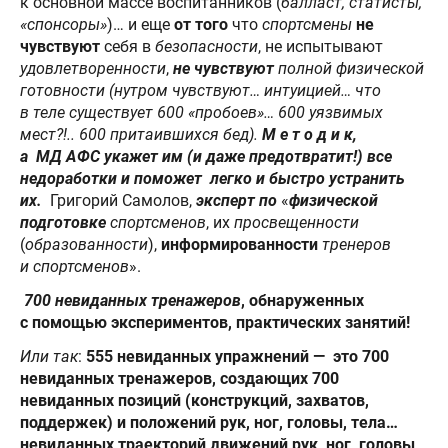
к основной массе воспитанников (
балласт, статисты,
«спонсоры»
)… и еще
от того
что
спортсмены
не
чувствуют
себя в
безопасности
, не испытывают
удовлетворенности
,
не
чувствуют
полной физической
готовности (нутром чувствуют… интуицией… что
в теле существует 600 «пробоев»… 600 уязвимых
мест?!.. 600 притаившихся бед).
М е т о д и к,
а МД АФС укажет им (и даже предотвратит!) все
недоработки и поможет легко и быстро устранить
их.
Григорий Самолов,
эксперт по
«
физической
подготовке
спортсменов
, их
просвещенности
(
образованности
),
информированности
тренеров
и спортсменов
».
700 невиданных тренажеров
, обнаруженных
с помощью экспериментов, практических занятий
!
Или так
:
555 невиданных упражнений — это 700
невиданных тренажеров, создающих 700
невиданных позиций (конструкций, захватов,
поддержек) и положений рук, ног, головы, тела…
невиданных траекторий движений рук, ног, головы,