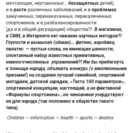
мечтающих, неугомонных
…
беззащитных
детей
),
и в
росте
различных заболеваний, и в
проблемах
замученных, перенакачанных, перекалеченных
спортсменов, и в разбалансированности
(да и в общей деградации) общества?!
В магазинах,
в СМИ, в Интернете нет никаких научных методов?!
Глупости и вымысел (обман)… фитнес, аэробика,
пилатес — пустые слова, не имеющие ценности,
спонтанный набор известных примитивных,
немногочисленных упражнений?! Им бы прибегнуть
к помощи народа, объявить конкурс (с миллионными
призами!) на создание лучшей семейной, спортивной
методики, детской зарядки, «Теста 100 параметров»,
спортивной концепции, настоящей, а не фиктивной
«Формулы спортсмена»…но чиновники усердствуют
не для народа (так положено в обществе такого
типа).
Children — information — health — sports — destiny