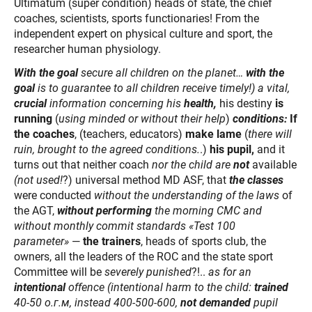
Ultimatum (super condition) heads of state, the chief
coaches, scientists, sports functionaries! From the
independent expert on physical culture and sport, the
researcher human physiology.
With the goal
secure
all children on the planet…
with the
goal
is to guarantee to all children receive timely!) a vital,
crucial
information concerning his
health,
his destiny
is
running
(
using minded or without their help
)
conditions:
If
the coaches
, (teachers, educators)
make lame
(
there will
ruin, brought to the agreed conditions.
.)
his pupil,
and it
turns out that neither coach
nor the child are
not
available
(not
used!
?) universal method MD ASF, that
the classes
were conducted
without the understanding of the laws
of
the AGT,
without performing
the morning CMC and
without
monthly commit standards «Test 100
parameter»
—
the trainers
, heads of sports club, the
owners, all the leaders of the ROC and the state sport
Committee will be
severely punished
?!..
as for an
intentional
offence (intentional harm to the child:
trained
40-50
о
.
г
.
м
, instead 400-500-600,
not demanded
pupil