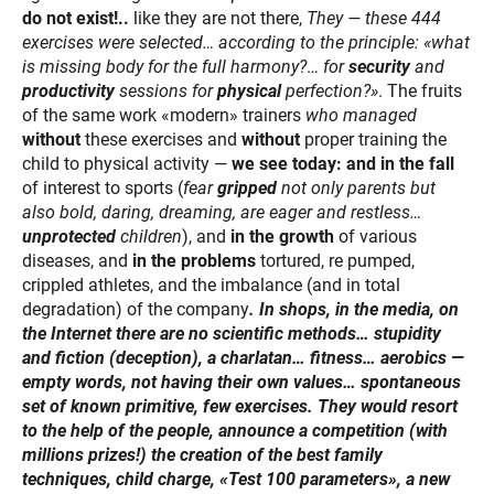
do not exist!..
like they are not there,
They — these 444
exercises were selected… according to the principle: «what
is missing body for the full harmony?
…
for
security
and
productivity
sessions for
physical
perfection?»
. The fruits
of the same work «modern» trainers
who managed
without
these exercises and
without
proper training the
child to physical activity —
we see today: and in the fall
of interest to sports (
fear
gripped
not only parents but
also bold, daring, dreaming, are eager and restless…
unprotected
children
), and
in the growth
of various
diseases, and
in the problems
tortured, re pumped,
crippled athletes, and the imbalance (and in total
degradation) of the company
. In shops, in the media, on
the Internet there are no scientific methods… stupidity
and fiction (deception), a charlatan… fitness… aerobics —
empty words, not having their own values… spontaneous
set of known primitive, few exercises. They would resort
to the help of the people, announce a competition (with
millions prizes!) the creation of the best family
techniques, child charge, «Test 100 parameters», a new