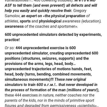
vulnerabilities?!.. 400 cowering troubles).
M e t o e MD
ASF to tell them (and even prevent!) all defects and will
help you easily and quickly resolve their.
Gregory
Samolov,
an expert on «the physical preparation
of
athletes
,
sports
and
physiological
awareness (education),
awareness
of the coaches and sportsmen».
600 unprecedented simulators
detected by experiments,
practice!
Or so:
444 unprecedented exercise is 600
unprecedented simulator, creating unprecedented 600
positions (structures, seizures, supports) and the
provisions of the arms, legs, head, body…
unprecedented trajectories of motions hands, feet,
head, body (turns, bending, combined movements,
simultaneous movements)!!!
These new original
simulators to train 600
о
.
г
.
м
.!.. that never developed in
the process of formation of the man (millions of years!),
these 444 exercises
in nature, neither coaches nor the
parents of the kids, nor in the minds of primitive sport
figures and degraded from permissiveness «scientists»…