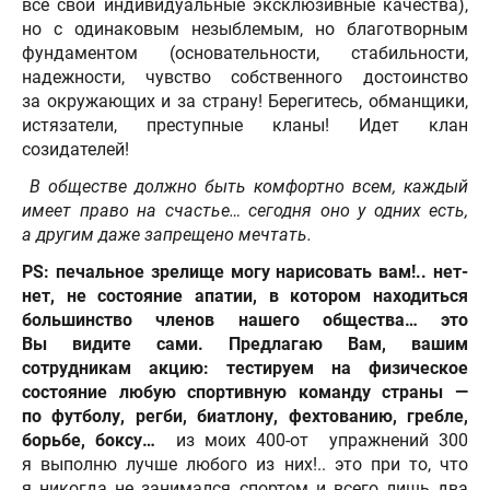
все свои индивидуальные эксклюзивные качества),
но с одинаковым незыблемым, но благотворным
фундаментом (основательности, стабильности,
надежности, чувство собственного достоинство
за окружающих и за страну! Берегитесь, обманщики,
истязатели, преступные кланы! Идет клан
созидателей!
В обществе должно быть комфортно всем, каждый
имеет право на счастье… сегодня оно у одних есть,
а другим даже запрещено мечтать.
PS:
печальное зрелище могу нарисовать вам!.. нет-
нет, не состояние апатии, в котором находиться
большинство членов нашего общества… это
Вы видите сами. Предлагаю Вам, вашим
сотрудникам акцию: тестируем на физическое
состояние любую спортивную команду страны —
по футболу, регби, биатлону, фехтованию, гребле,
борьбе, боксу…
из моих 400-от упражнений 300
я выполню лучше любого из них!.. это при то, что
я никогда не занимался спортом и всего лишь два