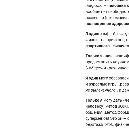
природы
—
человека
к
вообще нет свободног
неспешно (не сомневая
полноценное здоровь
Я один
(сам) —
без затр
жизни… на приятное, 
спортивного…физичес
Только я
один знаю «ф
предоставить научном
(«
общее
» и «
различное
Я один
могу обезопасит
и взрослые игры…развл
не вылеченного
… и да
Только я
могу дать «че
человеку) метод ЗОЖ!.
общения…метод формир
суперменов! Это он —
безотказного
!.. физи