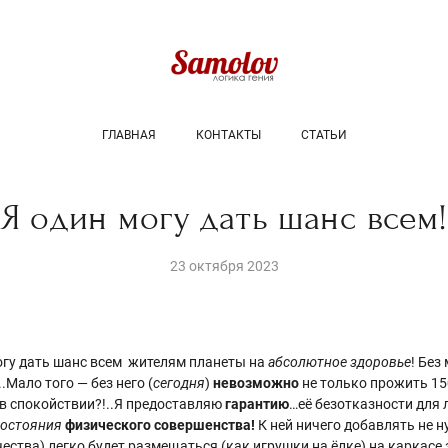
ГЛАВНАЯ
КОНТАКТЫ
СТАТЬИ
Я один могу дать шанс всем
23 октября 2023
огу дать шанс всем жителям планеты на
абсолютное здоровье
! Бе
!..Мало того — без него (
сегодня
)
невозможно
не только прожить 15
 в спокойствии?!..Я предоставляю
гарантию
…её безотказности для 
состояния
физического совершенства!
К ней ничего добавлять не н
чества)
легко будет размещаться (как игрушки на ёлке) на каркасе