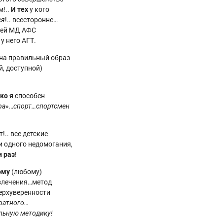
!..
И тех
у кого
ся
!.. всесторонне…
оей МД АФС
у него АГТ.
 на правильный образ
й, доступной)
ко я
способен
ра
»…
спорт…спортсмен
.. все детские
и одного недомогания,
и раз
!
ому
(любому)
влечения…метод
ерхуверенности
ратного…
льную методику!