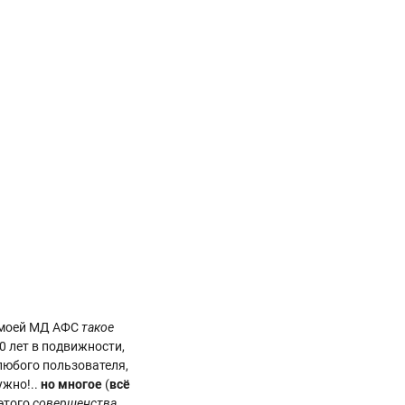
!
з моей МД АФС
такое
0 лет в подвижности,
любого пользователя,
ужно!..
но многое
(
всё
 этого
совершенства