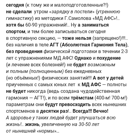
сегодня
(к тому же и
малоподготовленные
?!)
не сделали
утром «
зарядку в постели
» (
утреннюю
гимнастику
) из методики Г.Самолова «МД АФС»!..
хотя бы
60-90 упражнений!.. Ну
а заниматься
спортом
, и тем более записываться
сегодня
в спортивную секцию, —
тоже нельзя
(запрещено!)!!!..
без наличия в теле
АГТ (Абсолютная Гармония Тела)
,
без проведения
физической подготовки
в течении 2-3
лет с упражнениями МД АФС!
Однако
и
похудение
(и лечение всех болезней!) не
будет
возможным
и полным
(полноценным)
без ежедневных
(но объёмных!) физических занятий!!!
А вот у детей
приученных с самых юных лет к
МД АФС
— полноты
не будет
никогда (ведь создана чудодейственная
гармония — АГТ!), и по всем
трёмстам
(400-м! 700-м!)
параметрам они
будут превосходить
всех нынешних
спортсменов в
десятки раз
!..
Всегда
!!!
Вечно!
А здоровье у таких людей будет улучшаться всю
жизнь!..
жизнь
, увеличенную на 30-50 лет
от нынешней «нормы»…