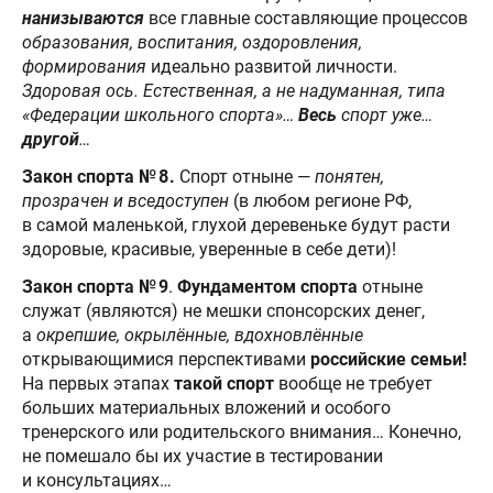
нанизываются
все главные составляющие процессов
образования, воспитания, оздоровления,
формирования
идеально развитой личности.
Здоровая ось. Естественная, а не надуманная, типа
«Федерации школьного спорта»…
Весь
спорт уже…
другой
…
Закон спорта № 8.
Спорт отныне —
понятен,
прозрачен и вседоступен
(в любом регионе РФ,
в самой маленькой, глухой деревеньке будут расти
здоровые, красивые, уверенные в себе дети)!
Закон спорта № 9
.
Фундаментом спорта
отныне
служат (являются) не мешки спонсорских денег,
а
окрепшие, окрылённые, вдохновлённые
открывающимися перспективами
российские семьи!
На первых этапах
такой спорт
вообще не требует
больших материальных вложений и особого
тренерского или родительского внимания… Конечно,
не помешало бы их участие в тестировании
и консультациях…