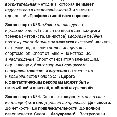
воспитательная
методика, которая
не имеет
недостатков и незавершённостей,
и является
идеальной «
Профилактикой всех пороков
».
Закон спорта № 3. »
Закон наслаждения
и развлечения
».
Главная
ценность для
каждого
тренера (методиста, министра)
здоровье ребёнка
,
поэтому
спорт больше
не
является
системой насилия,
системой подавления
воли и инициативы
спортсменов. Спорт отныне — не истязание,
а
наслаждение
! Спорт становится увлекающим,
окрыляющим,
благотворным
процессом
совершенствования и изучения
всех
качеств
и
возможностей
человека!
«Дорога
к фантастическим рекордам может быть
не тяжёлой и опасной, а лёгкой и красивой».
Закон спорта № 4.
Спорт, как
наука
(
методическая
концепция
)
отныне
упрощён до предела
…
До ясности.
До чёткости.
До привлекательности
. До
полной
безопасности. Спорт —
безупречен!..
Востребован.