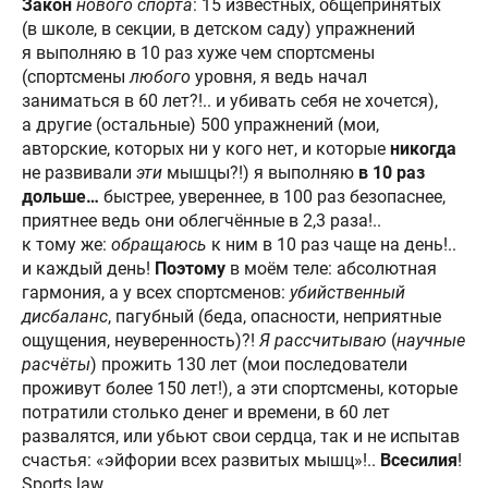
Закон
нового спорта
: 15 известных, общепринятых
(в школе, в секции, в детском саду) упражнений
я выполняю в 10 раз хуже чем спортсмены
(спортсмены
любого
уровня, я ведь начал
заниматься в 60 лет?!.. и убивать себя не хочется),
а другие (остальные) 500 упражнений (мои,
авторские, которых ни у кого нет, и которые
никогда
не развивали
эти
мышцы?!) я выполняю
в 10 раз
дольше
…
быстрее, увереннее, в 100 раз безопаснее,
приятнее ведь они облегчённые в 2,3 раза!..
к тому же:
обращаюсь
к ним в 10 раз чаще на день!..
и каждый день!
Поэтому
в моём теле: абсолютная
гармония, а у всех спортсменов:
убийственный
дисбаланс
, пагубный (беда, опасности, неприятные
ощущения, неуверенность)?!
Я рассчитываю
(
научные
расчёты
) прожить 130 лет (мои последователи
проживут более 150 лет!), а эти спортсмены, которые
потратили столько денег и времени, в 60 лет
развалятся, или убьют свои сердца, так и не испытав
счастья: «эйфории всех развитых мышц»!..
Всесилия
!
Sports law