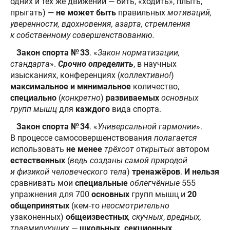
одних и тех же движений — бить, «ходить», плыть,
прыгать) —
не может быть
правильных
мотиваций,
уверенности, вдохновения, азарта, стремления
к собственному совершенствованию.
Закон спорта № 33
. «
Закон норматизации,
стандарта
».
Срочно определить
, в научных
изысканиях, конференциях (
коллективно!
)
максимальное и минимальное
количество,
специально
(
конкретно
)
развиваемых
основных
групп мышц
для
каждого
вида спорта.
Закон спорта № 34
. «
Универсальной гармонии
».
В процессе самосовершенствования
полагается
использовать
не менее
трёхсот
открытых
автором
естественных
(
ведь созданы самой природой
и физикой человеческого тела
)
тренажёров
.
И нельзя
сравнивать мои
специальные
облегчённые
555
упражнения для 700
основных
групп мышц и
20
общепринятых
(кем-то
неосмотрительно
узаконенных)
общеизвестных
, скучных
,
вредных,
травмирующи
х —
школьных, секционных,