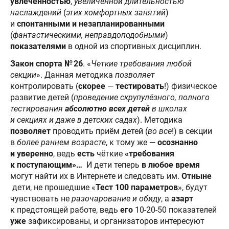
увлечённостью
,
увеличенной длительностью
наслаждений
(
этих комфортных занятий
)
и
спонтанными и незапланированными
(
фантастическими, неправдоподобными
)
показателями
в одной из спортивных дисциплин.
Закон спорта № 26
. «
Четкие требования любой
секции
». Данная методика
позволяет
контролировать (
скорее
—
тестировать
!) физическое
развитие детей (
проведение скрупулёзного, полного
тестирования
абсолютно всех детей
в школах
и секциях и даже в детских садах
). Методика
позволяет
проводить приём детей (
во все
!) в секции
в
более раннем возрасте
, к тому же —
осознанно
и уверенно
, ведь
есть
чёткие
«требования
к поступающим»…
И дети теперь
в любое время
могут найти их в Интернете и следовать им.
Отныне
дети, не прошедшие «
Тест 100 параметров
», будут
чувствовать не
разочарование и обиду
, а
азарт
к предстоящей работе, ведь
его
10-20-50 показателей
уже
зафиксированы, и организаторов интересуют