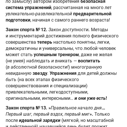
по замыслу
) автором изобретения
безопасная
система упражнений
, рассчитанная на много лет
увлекательно-развлекательной
предварительной
подготовки
, начиная с самого раннего возраста!
Закон спорта № 12.
Закон доступности
.
Методы
и инструментарий достижения полного физического
совершенства
теперь
настолько понятны, легки,
демократичны и универсальны, что любой человек
может стать
успешным тренером
, даже не желая
(не умея)
наблюдать и вникать —
воспитать
(
в абсолютной безопасности!
)
многогранную
невиданную
звезду
.
Упражнения
для детей
должны
быть
(на всех этапах физического
совершенствования и специализации)
привлекательными, легкодоступными,
оригинальными, интересными…
и они уже есть
!
Закон спорта № 13. »
Правильное начало дня
…
Первый шаг, первый вздох, первый миг
».
Только
после
идеальной зарядки
(мягкой, но масштабной
и действенной) начавшийся день будет прожит