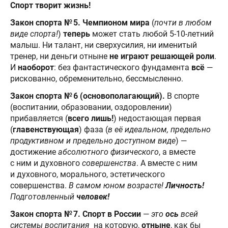
Спорт творит жизнь!
Закон спорта № 5. Чемпионом мира
(
почти в любом
виде спорта!
)
теперь
может стать любой 5-10-летний
малыш. Ни талант, ни сверхусилия, ни именитый
тренер, ни деньги отныне
не играют решающей роли
.
И
наоборот
: без фантастического фундамента
всё
—
рискованно, обременительно, бессмысленно.
Закон спорта № 6 (основополагающий).
В спорте
(воспитании, образовании, оздоровлении)
прибавляется (
всего лишь!
) недостающая первая
(
главенствующая
) фаза (
в её идеальном, предельно
продуктивном и предельно доступном виде
) —
достижение
абсолютного физического
, а вместе
с ним и духовного
совершенства
. А вместе с ним
и духовного, морального, эстетического
совершенства.
В самом юном возрасте!
Личность!
Подготовленный
человек!
Закон спорта № 7. Спорт в России
—
это
ось
всей
системы воспитания
на которую,
отныне
, как бы