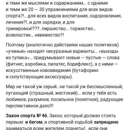
и теми же мыслями и содержанием… с одними
и теми же 20 — 30 упражнениями для всех видов
спорта?!.. для всех видов воспитания, оздоровления,
лечения?!..и для зарядки, и для
тренировки!???..пиршество… торжество…
всевластие… невежество?!
Поэтому (аналогично действиям наших политиков)
«ученые» находят несуразные варианты… «выходы
из тупика»… придумывают новые — пустые — слова
(фитнес, аэробика, пилатес, бодифлекс), а с ними —
искусственные нововведения (бутафорию
и сопутствующие аксессуары).
Мир не такой уж серый…не такой уж бессмысленный,
пугающий (страшный, жестокий)… если у тебя есть
любимое, разумное, посильное (понятное), радующее
перспективное дело!!!
Закон спорта № 46
. Закон, который должен стоять
первым
:
и бегом
, и спортивной ходьбой
запрещено
заниматься
всем жителям планеты!..
если они