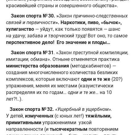
красивейшей страны и
совершенного
общества».
Закон спорта № 30. »
Закон причинно-следственных
связей и первичности
».
Наркотики, пиво, «бычок»,
хулиганство
— уйдут, как только появятся —
шанс
на удачу, забава и творческий труд!
Вот оно,
то самое
перспективное дело! Его значение и плоды…
Закон спорта № 31
. «
Закон преступной компиляции,
имитации, обмана
». Отныне отменяется практика
министерства образования
(методкабинетов) —
создания многочисленного количества безликих
комплексов, которые включают
одни и те же
(20?)
упражнения, меняя их местами (казуистически
распределяя их по годам…
одни и те же
… на 10
лет?!..).
Закон спорта № 32.
«Ущербный в ущербном».
У детей,
измученных
(с юных лет!)
тяжёлыми,
примитивными
упражнениями узкой
направленности (и
тысячекратным
повторением