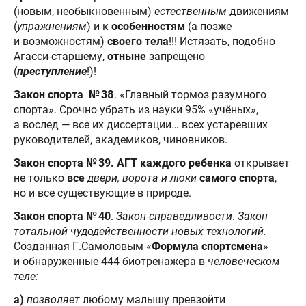
(новым, необыкновенным)
естественным
движениям
(
упражнениям
) и к
особенностям
(а позже
и возможностям)
своего тела
!!! Истязать, подобно
Агасси-старшему,
отныне
запрещено
(
преступление
!)!
Закон спорта № 38
. «Главный тормоз разумного
спорта». Срочно убрать из науки 95% «учёных»,
а вослед — все их диссертации… всех устаревших
руководителей, академиков, чиновников.
Закон спорта № 39.
АГТ каждого ребенка
открывает
не только
все
двери, ворота и люки
самого спорта
,
но и все существующие в природе.
Закон спорта № 40
.
Закон справедливости
.
Закон
тотальной чудодейственности новых технологий.
Созданная Г.Самоловым «
Формула спортсмена
»
и обнаруженные 444 биотренажера в
человеческом
теле:
а)
позволяет
любому малышу превзойти