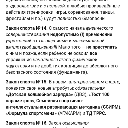
в удовольствие и с пользой,
а любые произведённые
действия (тренировки, игры, соревнования, танцы,
фристайлы и пр.) будут
полностью
безопасны.
Закон спорта № 14.
С самого начала
физического
совершенствования
недопустимо (!) применение
упражнений с отягощениями и максимальной
амплитудой движения!!!
Мало того —
не приступать
к ним и позже, если ребёнок не освоил
все
упражнения
начального этапа физической
подготовки
и не довёл их кондиции до абсолютного
безопасного состояния (фундамента).
Закон спорта № 15.
В новом,
альтернативном спорте
,
появятся свои новые атрибуты:
обязательная
«
Детская волшебная зарядка
» (ДВЗ), «
Тест 100
параметров
»,
Семейная спортивно-
интеллектуальная развивающая методика (ССИРМ)
,
«
Формула спортсмена
» (АГАКАРМ) и
ТД ТРРС.
Закон спорта № 16
.
Закон осмысления