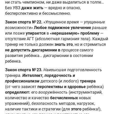
ни стать чемпионом, ни даже выделиться в толпе…
Без УВЗ
даже жить
— вредно и опасно,
бесперспективно и бессмысленно.
Закон спорта № 22.
«Упущенное время — упущенные
возможности»
Любое подвижное увлечение
раньше
или
позже
упирается
в
«нерешаемую» проблему
—
отсутствие АГТ (
абсолютная гармония тела
). Каждый
тренер не только должен
знать это
, но и стремиться
не допустить дисгармонии в
процессе самого
развития ребёнка… дисгармонии в состоянии
ребенка.
Закон спорта № 23.
Наивысшая подготовленность
тренера.
Интеллект, порядочность и
профессионализм
детского (
и любого
)
тренера
(от чего зависят
перспективы и здоровье
ребёнка)
определяют:
его
вооружённость
(инструментарий,
количество и качество
бесчисленных
новых
упражнений),
безопасность
методов, нагрузок,
наличие
тактики и стратегии (для
этого
ребёнка!),