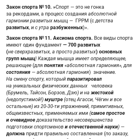
Закон спорта № 10. »
Спорт — это не гонка
за рекордами, а процесс создания
абсолютной
гармонии развитых мышц —
ГРРМ (с
детства
развитых
, и
с утра
разбуженных
)».
Закон спорта № 11. Аксиома спорта.
Все виды спорта
имеют один фундамент
— 700 развитых
(
не сверхразвитых, а просто развитых
) основных
групп мышц
!
Каждая мышца имеет определяющее,
решающее
(для
понятия
«абсолютная гармония», для
состояния
— абсолютная гармония
) значение.
На смену спорту, который
паразитировал
на уникальных физических данных человека
(Брумель, Тайсон, Борзов, Дзю) и на
жестокой
(недопустимой!)
муштре
(отец Агасси, Чёгин и все
остальные) из 20-30-ти упражнений, примитивных,
общеизвестных, применяемых ими (
самое простое
и очевидное
доказательство несовершенства
подготовки спортсменов
и отечественной науки
) —
должна
придти
правильно составленная
(
по заказу,