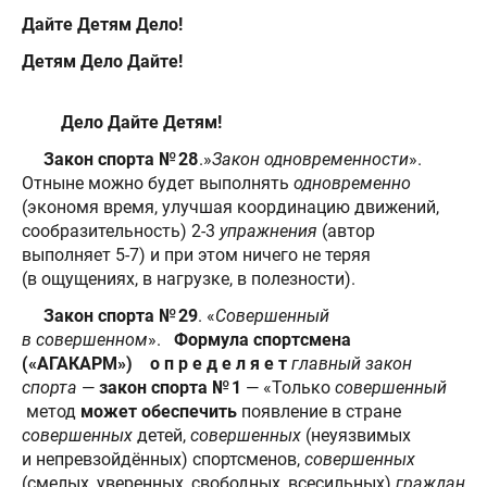
Д
айте Детям Дело!
Д
етям Дело Дайте!
Д
ело
Дайте Детям!
Закон спорта № 28
.»
Закон одновременности
».
Отныне можно будет выполнять
одновременно
(экономя время, улучшая координацию движений,
сообразительность) 2-3
упражнения
(автор
выполняет 5-7) и при этом ничего не теряя
(в ощущениях, в нагрузке, в полезности).
Закон спорта № 29
. «
Совершенный
в совершенном
».
Формула спортсмена
(«АГАКАРМ») о п р е д е л я е т
главный закон
спорта
—
закон спорта № 1
— «Только
совершенный
метод
может
обеспечить
появление в стране
совершенных
детей,
совершенных
(неуязвимых
и непревзойдённых) спортсменов,
совершенных
(смелых, уверенных, свободных, всесильных)
граждан