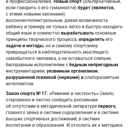
и профессионализма.
Новый спорт
(
альтернативный
,
если говорить о его гуманности)
будет
(является,
с этими новыми законами)
высокоинтеллектуальным,
давая возможность
ребёнку и тренеру не только легко и быстро находить
общий язык и
совместно
вырабатывать
основные
принципы творческого процесса,
определять
его
задачи и методы
, но и самому
спортсмену
превращаться
в наблюдательного, мыслящего,
самобытного человека, а не оставаться слепым,
бесправным исполнителем с
бедным непригодным
инструментарием,
уязвимым организмом
,
разрушенной психикой (нервами) и
слаборазвитым
интеллектом.
Закон спорта № 17. »
Ревизия и честность
»
Смело,
откровенно и честно
сообщить россиянам
об отсутствии в методической литературе
первого,
главного звена в системе оздоровления и в системе
высших спортивных достижений, в системе
воспитания и образования.
И отослать их к методике