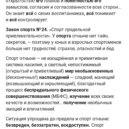
открытостью
его
планов и
понятностью
его
замыслов,
согласия и согласованности всех сторон
…
Он знает
всё
о своих воспитанниках
, всё
понимает
и
всё
контролирует.
Закон спорта № 24.
«Спорт предельной
привлекательности».
У
спорта
отныне нет тайн,
секретов, — поэтому у юных и взрослых спортсменов
больше нет
трудностей, страхов, опасностей и бед.
Спорт отныне — не изощрённая и примитивная
система насилия, а светлый, непостижимый
(
открытый и приветливый
)
мир необыкновенных
(
бесконечных
!)
наслаждений
—
сладкий, манящий
(
возвышающий и окрыляющий
),
благодатный
процесс
беспредельного
физического
совершенствования
(МБФС),
изучение
всех своих
качеств и возможностей
…
получение
необычных
эмоций и впечатлений.
Ситуация упрощена до предела и спорт отныне:
безвреден, беззатратен, вседоступен.
Спорт