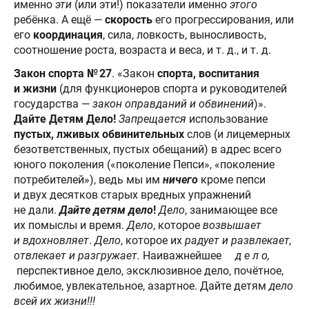
именно
эти
(или эти!) показатели именно
этого
ребёнка. А ещё —
скорость
его прогрессирования, или
его
координация
, сила, ловкость, выносливость,
соотношение роста, возраста и веса, и т. д., и т. д.
Закон спорта № 27
. «Закон
спорта, воспитания
и жизни
(для функционеров спорта и руководителей
государства —
закон оправданий и обвинений
)».
Дайте Детям Дело!
Запрещается
использование
пустых, лживых обвинительных
слов (и лицемерных
безответственных, пустых обещаний) в адрес всего
юного поколения («поколение Пепси», «поколение
потребителей»), ведь мы им
ничего
кроме пепси
и двух десятков старых вредных упражнений
не дали.
Дайте детям дело
!
Дело
, занимающее все
их помыслы и время.
Дело
, которое
возвышает
и вдохновляет
.
Дело
, которое их
радует и развлекает,
отвлекает и разгружает.
Наиважнейшее
д е л о,
перспективное дело, эксклюзивное дело, почётное,
любимое, увлекательное, азартное. Дайте детям
дело
всей их жизни!!!