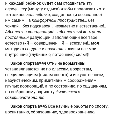
и каждый ребёнок будет
сам
отодвигать эту
передышку
(минуту отдыха) чтобы продолжить это
тотальное
волшебство
, созданное (и осознанное)
им самим… в
комфортном пространстве
… без
усилий… без подсказок… незаметно и естественно!..
Абсолютна координация
!..
абсолютный контроль
…
постоянный
радующий, заполняющий всё твоё
естество («Я — совершенен!.. Я — всесилен!..
моя
методика
создала
и
воззвала
к жизни все мои
внутренние (глубинные, потаённые) силы!)!
Закон спорта№ 44
Отныне
нормативы
устанавливаются не по классам, возрастам,
специализациям (видам спорта) и искусственным,
казуистическим, примитивным соображениям
глупых корпораций, а по состоянию, по ощущениям,
по выбранному варианту
физического
совершенствования
!..
Закон спорта № 45
Все научные работы по спорту,
воспитанию, образованию, здравоохранению,