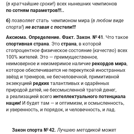
(
в кратчайшие сроки
!) всех нынешних чемпионов
по сотням параметров!!!..
б)
позволяет
стать чемпионом мира (
в любом виде
спорта!
)
не вставая с постели!!!
Аксиома. Определение. Факт. Закон
.
№ 41
. Что такое
спортивная страна
. Это
страна
, в которой
стопроцентное
физическое состояние (
качество
) всех
100% жителей. Это —
преимущественное,
неимоверное и неизмеримое
наличие
рекордов
мира
,
которое обеспечивается не перекупкой иностранных
звёзд и тренеров, не бесчеловечной, примитивной
экзекуцией
редких
талантливых и одарённых
природой детей, не бессмысленной тратой денег,
а реализацией всего
интеллектуального потенциала
нации!
И
будет там — и оптимизм, и осмысленность,
и уверенность, и порядок, и человечность, и лад.
Закон спорта № 42.
Лучшею методикой
может