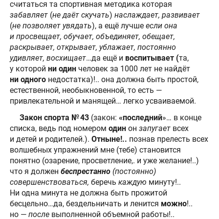
считаться та спортивная методика которая
забавляет
(
не даёт скучать
)
наслаждает, развивает
(
не позволяет увядать
), а ещё лучше
если она
и просвещает, обучает, объединяет, обещает,
раскрывает, открывает, ублажает, постоянно
удивляет, восхищает
…да ещё и
воспитывает (
та,
у которой
ни один
человек за 1000 лет не найдёт
ни одного
недостатка)!.. она должна быть простой,
естественной, необыкновенной, то есть —
привлекательной и манящей… легко усваиваемой.
Закон спорта № 43
(закон:
«последний
»… в конце
списка, ведь под номером
один
он
запугает
всех
и детей и родителей.).
Отныне!..
познав прелесть всех
волшебных упражнений мне (тебе) становится
понятно (озарение, просветление,. и уже желание!..)
что я должен
беспрестанно
(постоянно)
совершенствоваться,
беречь
каждую
минуту!..
Ни одна минута не должна быть прожитой
бесцельно…да, бездельничать и ленится
можно
!..
но —
после
выполненной объемной работы!..