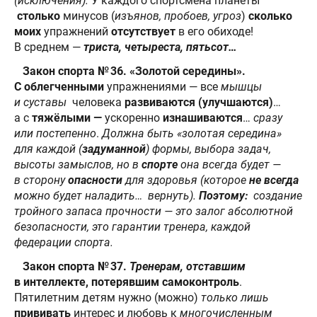
(исключения).
У каждого спортсмена планеты
столько
минусов (
изъянов, пробоев, угроз
)
сколько
моих
упражнений
отсутствует
в его обиходе!
В среднем —
триста, четыреста, пятьсот…
Закон спорта № 36. «Золотой середины».
С облегченными
упражнениями — все
мышцы
и суставы
человека
развиваются (улучшаются)
…
а с
тяжёлыми —
ускоренно
изнашиваются
…
сразу
или постепенно
.
Должна быть «золотая середина»
для каждой (
задуманной
) формы, выбора задач,
высоты замыслов, но в
спорте
она всегда будет —
в сторону
опасности
для здоровья (которое
не всегда
можно будет наладить… вернуть).
Поэтому:
создание
тройного запаса прочности — это залог абсолютной
безопасности, это гарантии тренера, каждой
федерации спорта.
Закон спорта № 37.
Тренерам, отставшим
в интеллекте, потерявшим самоконтроль
.
Пятилетним детям нужно (можно)
только лишь
прививать
интерес и любовь к
многочисленным