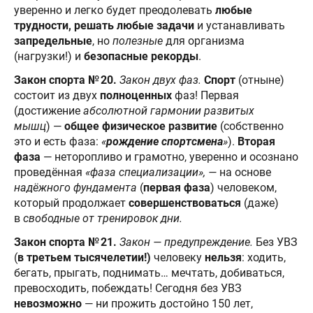
уверенно и легко будет преодолевать
любые
трудности, решать любые задачи
и устанавливать
запредельные
, но
полезные
для организма
(нагрузки!) и
безопасные рекорды
.
Закон спорта № 20.
Закон двух фаз.
Спорт
(отныне)
состоит из двух
полноценных
фаз! Первая
(достижение
абсолютной гармонии развитых
мышц
) —
общее физическое развитие
(собственно
это и есть фаза:
«
рождение спортсмена
»
).
Вторая
фаза
— неторопливо и грамотно, уверенно и осознано
проведённая
«фаза специализации», —
на основе
надёжного фундамента
(
первая фаза
) человеком,
который продолжает
совершенствоваться
(даже)
в
свободные от тренировок дни.
Закон спорта № 21.
Закон — предупреждение.
Без УВЗ
(
в третьем тысячелетии!)
человеку
нельзя
: ходить,
бегать, прыгать, поднимать… мечтать, добиваться,
превосходить, побеждать! Сегодня без УВЗ
невозможно
— ни прожить достойно 150 лет,