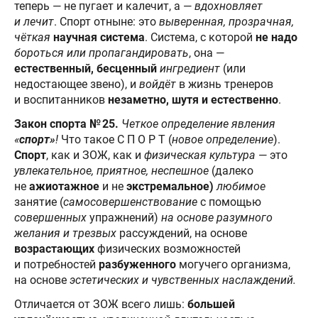
теперь — не пугает и калечит, а —
вдохновляет
и лечит
. Спорт отныне: это
выверенная, прозрачная,
чёткая
научная система
. Система, с которой
не надо
бороться или пропагандировать
, она —
естественный, бесценный
ингредиент
(или
недостающее звено), и
войдёт
в жизнь тренеров
и воспитанников
незаметно, шутя и естественно
.
Закон спорта № 25.
Четкое определение явления
«
спорт»
!
Что такое С П О Р Т (
новое
определение
).
Спорт
, как и ЗОЖ, как и
физическая культура
— это
увлекательное, приятное, неспешное
(далеко
не
ажиотажное
и не
экстремальное)
любимое
занятие (
самосовершенствование
с помощью
совершенных
упражнений)
на основе
разумного
желания и трезвых
рассуждений, на основе
возрастающих
физических возможностей
и потребностей
разбуженного
могучего организма,
на основе
эстетических и чувственных наслаждений.
Отличается от ЗОЖ всего лишь:
большей