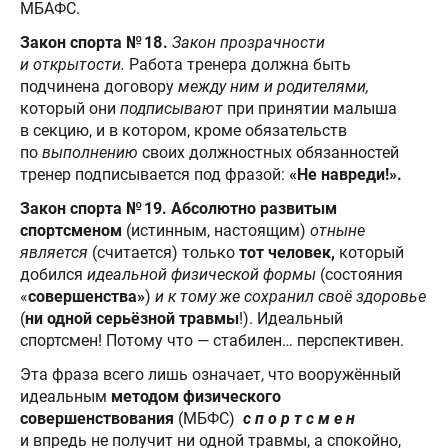
МБАФС.
Закон спорта № 18.
Закон прозрачности
и открытости.
Работа тренера должна быть
подчинена договору
между ним и родителями,
который они
подписывают
при принятии малыша
в секцию, и в котором, кроме обязательств
по
выполнению
своих должностных обязанностей
тренер подписывается под фразой:
«Не навреди!».
Закон спорта № 19. Абсолютно развитым
спортсменом
(истинным, настоящим)
отныне
является
(считается) только
тот человек,
который
добился
идеальной физической формы
(состояния
«
совершенства»
)
и к тому же сохранил своё здоровье
(
ни одной серьёзной травмы
!). Идеальный
спортсмен! Потому что — стабилен… перспективен.
Эта фраза всего лишь означает, что вооружённый
идеальным
методом физического
совершенствования
(МБФС)
с п о р т с м е н
и впредь не получит ни одной травмы, а спокойно,