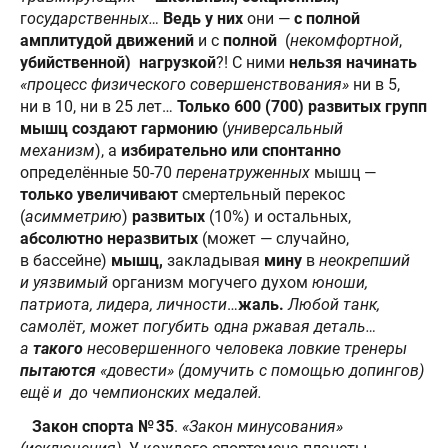
г
осударственных…
Ведь у них
они —
с полной
амплитудой движений
и с
полной
(
некомфортной
,
убийственной) нагрузкой
?! С ними
нельзя начинать
«процесс физического совершенствования»
ни в 5,
ни в 10, ни в 25 лет…
Только
600 (700)
развитых групп
мышц
создают гармонию
(
универсальный
механизм
), а
избирательно или спонтанно
определённые 50-70
перенатруженных
мышц —
только увеличивают
смертельный перекос
(
асимметрию
)
развитых
(10%) и остальных,
абсолютно
неразвитых
(может — случайно,
в бассейне)
мышц,
закладывая
мину
в
неокрепший
и уязвимый
организм могучего духом
юноши,
патриота, лидера, личности
…
жаль.
Любой танк,
самолёт, может погубить одна ржавая деталь…
а
такого
несовершенного человека ловкие тренеры
пытаются
«довести» (домучить с помощью допингов)
ещё и до чемпионских медалей.
Закон спорта № 35
.
«Закон минусования»